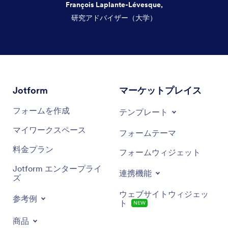
François Laplante-Lévesque,
研究アドバイザー（大学）
終了
Jotform
マーケットプレイス
フォームを作成
テンプレート
マイワークスペース
フォームテーマ
料金プラン
フォームウィジェット
Jotform エンタープライ
連携機能
ズ
ウェブサイトウィジェッ
参考例
ト
NEW
商品