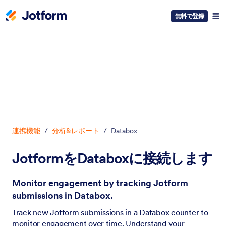
無料で登録
開始
連携機能
/
分析&レポート
/
Databox
JotformをDataboxに接続します
Monitor engagement by tracking Jotform
submissions in Databox.
Track new Jotform submissions in a Databox counter to
monitor engagement over time. Understand your