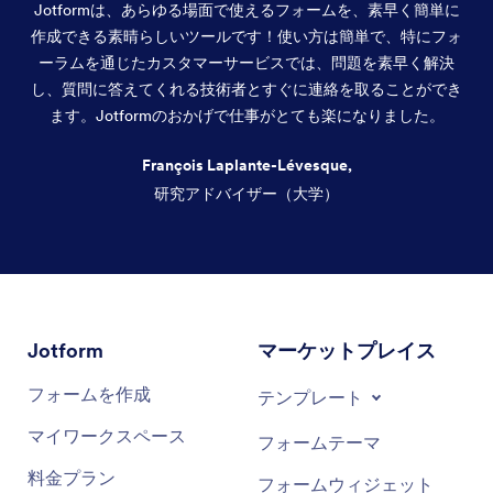
Jotformは、あらゆる場面で使えるフォームを、素早く簡単に
作成できる素晴らしいツールです！使い方は簡単で、特にフォ
ーラムを通じたカスタマーサービスでは、問題を素早く解決
し、質問に答えてくれる技術者とすぐに連絡を取ることができ
ます。Jotformのおかげで仕事がとても楽になりました。
François Laplante-Lévesque,
研究アドバイザー（大学）
終了
Jotform
マーケットプレイス
フォームを作成
テンプレート
マイワークスペース
フォームテーマ
料金プラン
フォームウィジェット