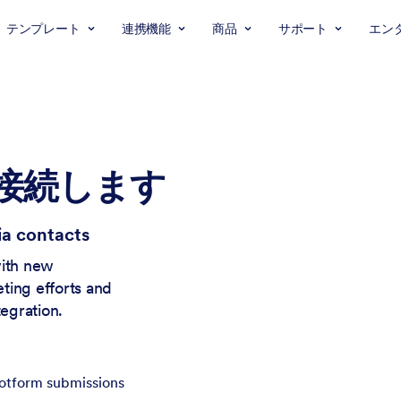
テンプレート
連携機能
商品
サポート
エン
aに接続します
a contacts
with new
ting efforts and
tegration.
otform submissions