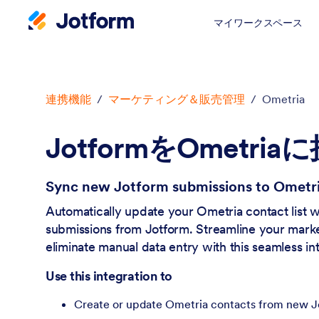
マイワークスペース
開始
連携機能
/
マーケティング＆販売管理
/
Ometria
JotformをOmetri
Sync new Jotform submissions to Ometri
Automatically update your Ometria contact list 
submissions from Jotform. Streamline your marke
eliminate manual data entry with this seamless in
Use this integration to
Create or update Ometria contacts from new J