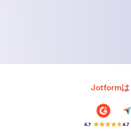
Jotfo
4.7
4.7