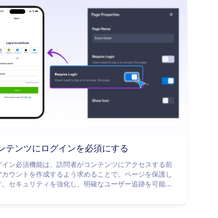
: Make Your Content Login Req
詳細はこちら
ンテンツにログインを必須にする
グイン必須機能は、訪問者がコンテンツにアクセスする前
アカウントを作成するよう求めることで、ページを保護し
す。セキュリティを強化し、明確なユーザー追跡を可能に
ます。