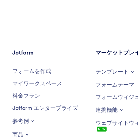
Jotform
マーケットプレ
フォームを作成
テンプレート
マイワークスペース
フォームテーマ
料金プラン
フォームウィジ
Jotform エンタープライズ
連携機能
参考例
ウェブサイトウ
NEW
商品