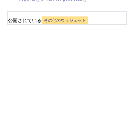
テーブル（アプリ要素)
公開されている
その他のウィジェット
ストアにテーブルを追加
ビデオ（アプリ要素）
ストアに動画を追加
募金箱
ストアから寄付を受け付けましょう
送信ボックス（アプリ要素）
ストアユーザーに過去の投稿を表示
画像（アプリの要素）
ストアに画像を追加