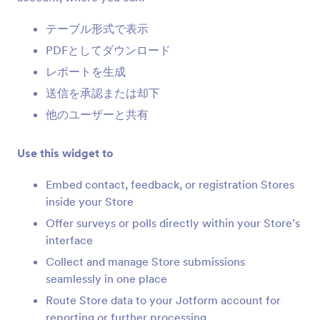
お客様の声(アプリ要素)
テーブル形式で表示
お客様の声をストアに追加
PDFとしてダウンロード
レポートを生成
送信を承認または却下
リンク（アプリの要素）
ストアへのリンクを追加
他のユーザーと共有
Use this widget to
フォーム（アプリの要素）
ストアに単一または複数のフォームを追加
Embed contact, feedback, or registration Stores
inside your Store
Offer surveys or polls directly within your Store’s
ヘッディング（アプリの要素）
interface
ストアに見出しや小見出しを追加
Collect and manage Store submissions
seamlessly in one place
レポート(アプリ要素)
Route Store data to your Jotform account for
ストアにレポートを追加
reporting or further processing