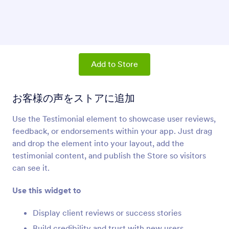
商品リスト
ストアに商品とショッピングカートを追加
共有ボタン
ユーザーがあなたのストアを共有できるリンクを
Add to Store
追加
お客様の声をストアに追加
パラグラフ（アプリの要素）
Use the Testimonial element to showcase user reviews,
ストアにパラグラフを追加
feedback, or endorsements within your app. Just drag
and drop the element into your layout, add the
仕切り（アプリ要素）
testimonial content, and publish the Store so visitors
ストアに仕切り線を追加
can see it.
Use this widget to
ボタン（アプリの要素）
Display client reviews or success stories
ストアにボタンを追加
Build credibility and trust with new users