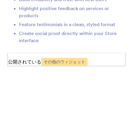
Highlight positive feedback on services or
お客様の声(アプリ要素)
products
お客様の声をストアに追加
Feature testimonials in a clean, styled format
Create social proof directly within your Store
リンク（アプリの要素）
interface
ストアへのリンクを追加
公開されている
その他のウィジェット
フォーム（アプリの要素）
ストアに単一または複数のフォームを追加
ヘッディング（アプリの要素）
ストアに見出しや小見出しを追加
レポート(アプリ要素)
ストアにレポートを追加