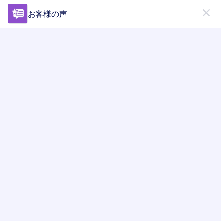
開始
お客様の声
ストアビルダー
無料で
今すぐ始める
Form Widgets Categories
Store Widgets
その他のウィジェット
その他のウィジェット
27 のウィジェット
最新
人気