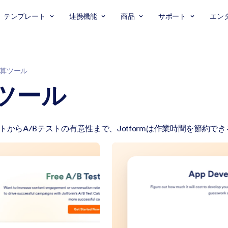
テンプレート
連携機能
商品
サポート
エン
算ツール
ツール
トからA/Bテストの有意性まで、Jotformは作業時間を節約