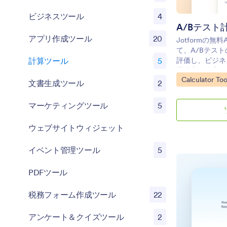
ビジネスツール
4
A/Bテスト
アプリ作成ツール
20
Jotformの
て、A/Bテス
計算ツール
5
評価し、ビジネ
思決定を確実に
Go to Categor
Calculator Too
文書生成ツール
2
マーケティングツール
5
ウェブサイトウィジェット
イベント管理ツール
5
PDFツール
税務フォーム作成ツール
22
アンケート＆クイズツール
2