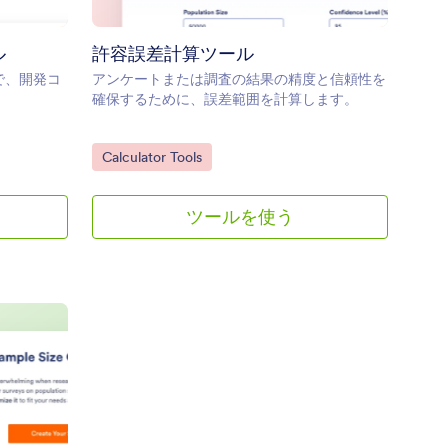
ル
許容誤差計算ツール
ルで、開発コ
アンケートまたは調査の結果の精度と信頼性を
確保するために、誤差範囲を計算します。
Go to Category:
Calculator Tools
ツールを使う