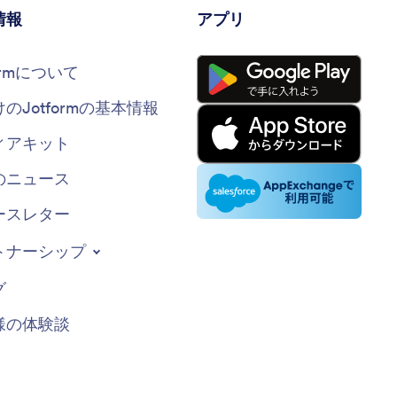
情報
アプリ
formについて
けのJotformの基本情報
ィアキット
のニュース
ースレター
トナーシップ
グ
様の体験談