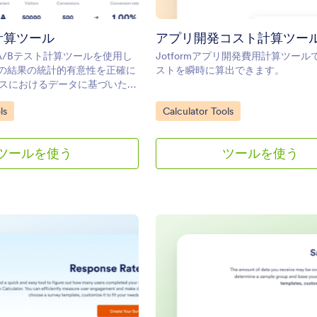
計算ツール
アプリ開発コスト計算ツー
無料A/Bテスト計算ツールを使用し
Jotformアプリ開発費用計算ツー
トの結果の統計的有意性を正確に
ストを瞬時に算出できます。
スにおけるデータに基づいた意
行いましょう。
y:
Go to Category:
ls
Calculator Tools
ツールを使う
ツールを使う