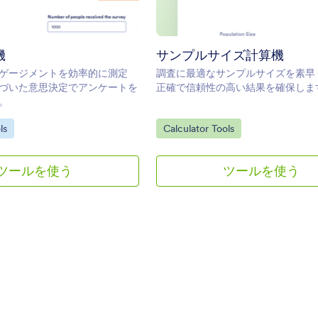
機
サンプルサイズ計算機
ゲージメントを効率的に測定
調査に最適なサンプルサイズを素早
づいた意思決定でアンケートを
正確で信頼性の高い結果を確保しま
。
y:
Go to Category:
ls
Calculator Tools
ツールを使う
ツールを使う