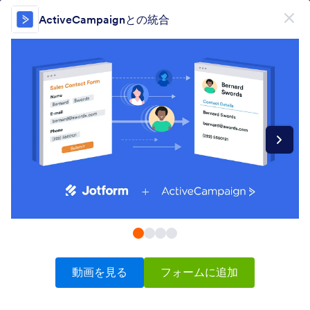
開始
ActiveCampaignとの統合
無料で登録
製品
フォーム
フォーム
電子署名
ワークフロー
Form Integrations Categories
動画を見る
フォームに追加