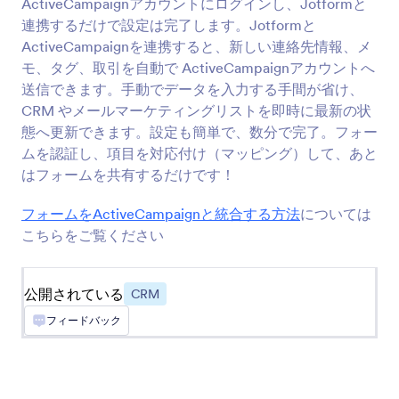
ActiveCampaignアカウントにログインし、Jotformと
CRM（顧客管理システム）に送信します
連携するだけで設定は完了します。Jotformと
ActiveCampaignを連携すると、新しい連絡先情報、メ
モ、タグ、取引を自動で ActiveCampaignアカウントへ
Keap
送信できます。手動でデータを入力する手間が省け、
CRMに新しい連絡先を追加してタグをアサイン
CRM やメールマーケティングリストを即時に最新の状
します
態へ更新できます。設定も簡単で、数分で完了。フォー
ムを認証し、項目を対応付け（マッピング）して、あと
はフォームを共有するだけです！
Pipedrive
新しいコンタクトや案件、アクティビティを営業
フォームをActiveCampaignと統合する方法
については
パイプラインに送信します
こちらをご覧ください
Zoho CRM
公開されている
CRM
新しい連絡先を即座にCRMシステムに送信しま
フィードバック
す
Zendesk