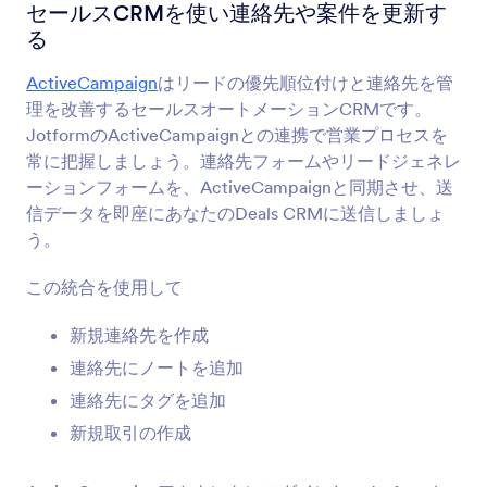
フォーム統合
CRM
セールスCRMを使い連絡先や案件を更新す
る
CRM統合
ActiveCampaign
はリードの優先順位付けと連絡先を管
181統合
理を改善するセールスオートメーションCRMです。
JotformのActiveCampaignとの連携で営業プロセスを
常に把握しましょう。連絡先フォームやリードジェネレ
最新
人気
ーションフォームを、ActiveCampaignと同期させ、送
信データを即座にあなたのDeals CRMに送信しましょ
う。
HubSpot
新規連絡先をCRMに送信し、新しい取引を作成
この統合を使用して
新規連絡先を作成
アクティブキャンペーン
連絡先にノートを追加
セールスCRMを使い連絡先や案件を更新する
連絡先にタグを追加
新規取引の作成
Salesforce
新しいリードやコンタクト、アカウント