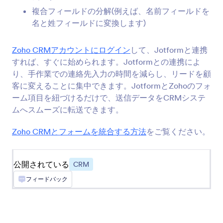
CRM（顧客管理システム）に送信します
複合フィールドの分解(例えば、名前フィールドを
名と姓フィールドに変換します)
Keap
Zoho CRMアカウントにログイン
して、Jotformと連携
CRMに新しい連絡先を追加してタグをアサイン
すれば、すぐに始められます。Jotformとの連携によ
します
り、手作業での連絡先入力の時間を減らし、リードを顧
客に変えることに集中できます。JotformとZohoのフォ
ーム項目を紐づけるだけで、送信データをCRMシステ
Pipedrive
ムへスムーズに転送できます。
新しいコンタクトや案件、アクティビティを営業
パイプラインに送信します
Zoho CRMとフォームを統合する方法
をご覧ください。
Zoho CRM
公開されている
CRM
新しい連絡先を即座にCRMシステムに送信しま
フィードバック
す
Zendesk