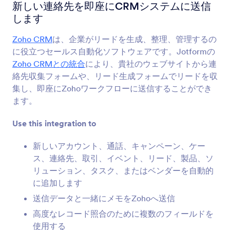
フォーム統合
CRM
新しい連絡先を即座にCRMシステムに送信
します
CRM統合
Zoho CRM
は、企業がリードを生成、整理、管理するの
181統合
に役立つセールス自動化ソフトウェアです。Jotformの
Zoho CRMとの統合
により、貴社のウェブサイトから連
絡先収集フォームや、リード生成フォームでリードを収
最新
人気
集し、即座にZohoワークフローに送信することができ
ます。
Use this integration to
HubSpot
新規連絡先をCRMに送信し、新しい取引を作成
新しいアカウント、通話、キャンペーン、ケー
ス、連絡先、取引、イベント、リード、製品、ソ
リューション、タスク、またはベンダーを自動的
アクティブキャンペーン
セールスCRMを使い連絡先や案件を更新する
に追加します
送信データと一緒にメモをZohoへ送信
高度なレコード照合のために複数のフィールドを
Salesforce
使用する
新しいリードやコンタクト、アカウント