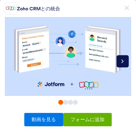
開始
Zoho CRMとの統合
無料で登録
製品
フォーム
フォーム
電子署名
ワークフロー
Form Integrations Categories
動画を見る
フォームに追加