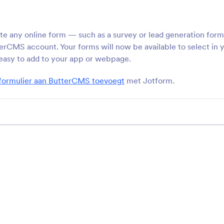
oor je Dreamweaver-site
rechtstreeks vanaf uw
Wordpress.org-websit
ate any online form — such as a survey or lead generation fo
ButterCMS
Wix
terCMS account. Your forms will now be available to select i
Add forms to your ButterCMS
Voeg krachtige formuli
 easy to add to your app or webpage.
page
aan je Wix-site
 formulier aan ButterCMS toevoegt
met Jotform.
Xara
IM Creator
ouw formulieren voor je Xara-
Aangepaste formuliere
account
toevoegen aan je IM C
site
Wordpress Embed
Joomla
Formulier
w formulieren in WordPress
Formulieren insluiten in
nsluiten
Joomla-website
Weebly
Canvas LMS
oeg krachtige formulieren toe
Create users and man