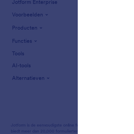
Jotform Enterprise
Integraties
Voorbeelden
Widgets voor we
Producten
Functies
Tools
AI-tools
Alternatieven
Jotform is de eenvoudigste online formulierbouwer en biedt krac
biedt meer dan 20,000 formuliertemplates, meer dan 150 integra