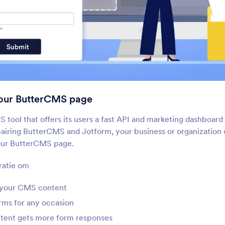
Google Sites
Ghost
your ButterCMS page
oeg krachtige formulieren toe
Maak en deel formulier
an je Google Sites-website
Ghost-site
S tool that offers its users a fast API and marketing dashboard
pairing ButterCMS and Jotform, your business or organization
our ButterCMS page.
Blogger
GoDaddy
aak aangepaste formulieren
Bouw eenvoudig formu
ratie om
oor je Blogger-website
voor je GoDaddy-webs
 your CMS content
rms for any occasion
Dreamweaver
Wordpress.org
ouw aangepaste formulieren
Verzamel informatie
ntent gets more form responses