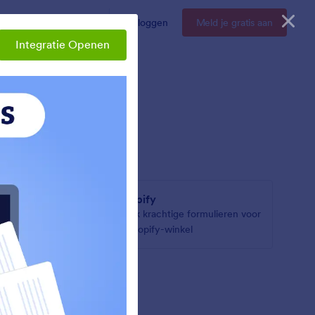
Enterprise
Prijzen
Inloggen
Meld je gratis aan
Integratie Openen
Shopify
ieren
Maak krachtige formulieren voor
je Shopify-winkel