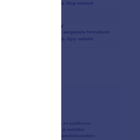
om your
voor je Ning-netwerk
Jigsy
je
Maak aangepaste formulieren
voor je Jigsy-website
egraties
helpen bij het maken, beheren en publiceren
direct formulieren maken en op je websites
n wilt verwerken of contact met websitebezoekers