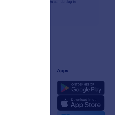
deze aan je Jotform-account om aan de slag te
jf
Apps
ons
rm-feiten voor AI
kit