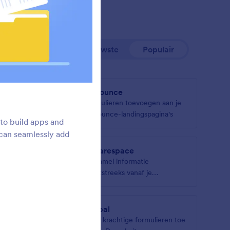
Nieuwste
Populair
Unbounce
en op je
Formulieren toevoegen aan je
Unbounce-landingspagina's
 to build apps and
 can seamlessly add
Squarespace
lieren
Verzamel informatie
ite
rechtstreeks vanaf je
Squarespace-website
Drupal
Voeg krachtige formulieren toe