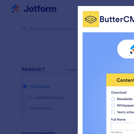
Begin dialoogvenster
Mijn werkruimte
Te
ButterC
Formulier I
CMS 
36 Integrat
Featur
PRODUCT
Formulier
G
Formulier
V
E-handtekening
a
Workflows
B
F
B