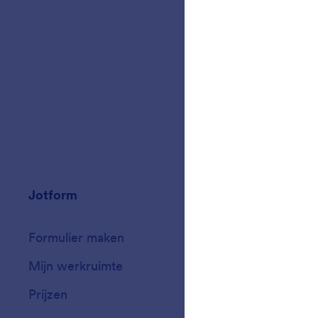
Jotform
Marktplaats
Formulier maken
Templates
Mijn werkruimte
Formulierthema'
Prijzen
Formulierwidget