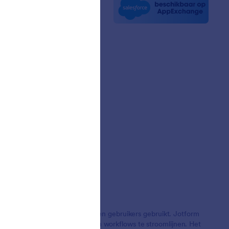
t nieuws
sbrieven
ers
verhalen
Jotform door meer dan 35 miljoen gebruikers gebruikt. Jotform
, betalingen te accepteren en workflows te stroomlijnen. Het