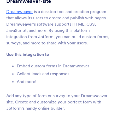
Dreamweaver-site
Formulier Integraties
CMS
CMS Integraties
Dreamweaver
is a desktop tool and creation program
that allows its users to create and publish web pages.
36 Integraties
Dreamweaver’s software supports HTML, CSS,
Featured CMS Form Integrations
JavaScript, and more. By using this platform
integration from Jotform, you can build custom forms,
surveys, and more to share with your users.
Google Sites
Voeg krachtige formulieren toe aan je Google
Use this integration to
Sites-website
Embed custom forms in Dreamweaver
Collect leads and responses
Magento (Adobe Commerce)
Bouw krachtige formulieren voor je Magento-site
And more!
Add any type of form or survey to your Dreamweaver
Shopify
site. Create and customize your perfect form with
Maak krachtige formulieren voor je Shopify-
Jotform’s handy online builder.
winkel