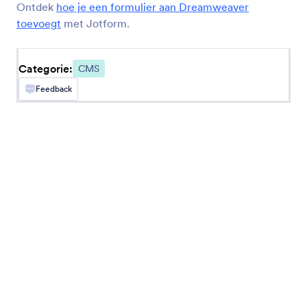
Ontdek
hoe je een formulier aan Dreamweaver
toevoegt
met Jotform.
BigCommerce
Formulieren maken en in je BigCommerce-winkel
insluiten
Categorie:
CMS
Feedback
Nieuwste
Populair
Google Sites
Voeg krachtige formulieren toe aan je Google
Sites-website
Ghost
Maak en deel formulieren op je Ghost-site