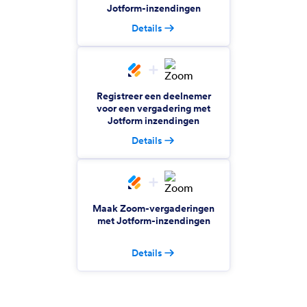
Amazon Redshift
Jotform-inzendingen
Create rows in Amazon Redshift from new
Details
Jotform submissions
Rise
Registreer een deelnemer
Automatically create Rise invitations for Jotform
voor een vergadering met
submissions
Jotform inzendingen
Details
Zoho Calendar
Maak automatisch Zoho Calendar-evenementen
van Jotform-inzendingen
Maak Zoom-vergaderingen
met Jotform-inzendingen
ShipStation
Details
Automate order creation between Jotform and
ShipStation