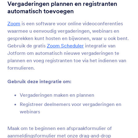
Formulier Integraties
Overig
Vergaderingen plannen en registranten
automatisch toevoegen
Andere Integraties
Zoom
is een software voor online videoconferenties
40 Integraties
waarmee u eenvoudig vergaderingen, webinars en
gesprekken kunt hosten en bijwonen, waar u ook bent.
Gebruik de gratis
Zoom Scheduler
integratie van
Nieuwste
Populair
Jotform om automatisch nieuwe vergaderingen te
plannen en voeg registranten toe via het indienen van
formulieren.
Kajabi
Automate access to Kajabi offers with new
Gebruik deze integratie om:
Jotform submissions.
Vergaderingen maken en plannen
Registreer deelnemers voor vergaderingen en
Credly
webinars
Automate badge issuance for Jotform
submissions
Maak om te beginnen een afspraakformulier of
aanmeldingsformulier met onze drag-and-drop