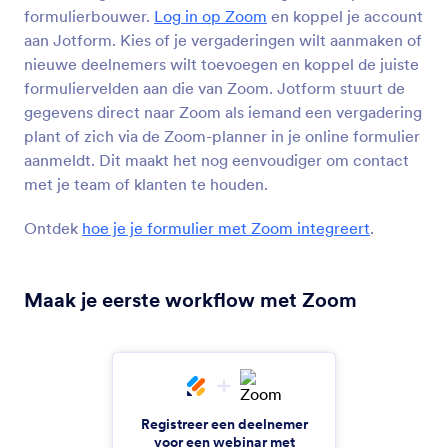
formulierbouwer.
Log in op Zoom
en koppel je account
MathJax
aan Jotform. Kies of je vergaderingen wilt aanmaken of
Toon wiskundige formules in je formulier
nieuwe deelnemers wilt toevoegen en koppel de juiste
formuliervelden aan die van Zoom. Jotform stuurt de
gegevens direct naar Zoom als iemand een vergadering
Xero
Create and send Xero invoices from new
plant of zich via de Zoom-planner in je online formulier
Jotform submissions
aanmeldt. Dit maakt het nog eenvoudiger om contact
met je team of klanten te houden.
KlickTipp
Ontdek
hoe je je formulier met Zoom integreert
.
Add and tag contacts in KlickTipp from Jotform
submissions
Maak je eerste workflow met Zoom
Teachable
Automate submissions for Teachable enrollments
and sales.
Registreer een deelnemer
voor een webinar met