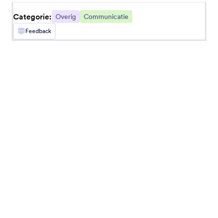
GrowSurf
Categorie:
Overig
Communicatie
Streamline referral programs with Jotform
integration
Feedback
Visme Integratie
Embed custom online forms in Visme
presentations
RD Station
Create RD Station conversion events for new
Jotform submissions
AppSheet
Add new Jotform submissions to AppSheet
records instantly