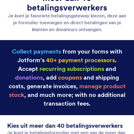
Betalingsgateways
Verzamel betalingen via formulieren met Jotforms
Betalingsgateway-integraties.