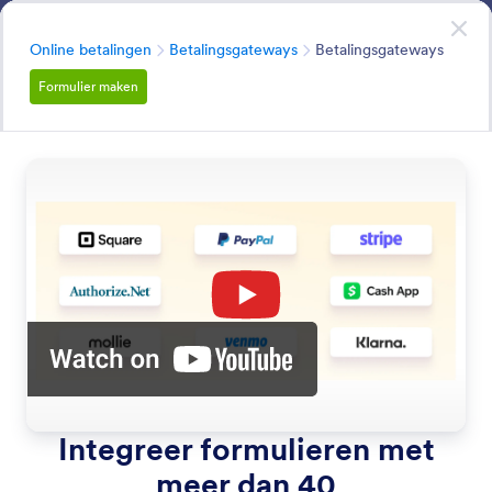
Begin dialoogvenster
Meld je gratis aan
Categorie
Online betalingen
Betalingsgateways
Betalingsgateways
Formulier maken
Payment Gateways
Je kunt je formulier met meer dan 30 betrouwbare
betalingsverwerkers zoals Square, PayPal, Stripe en
Authorize.Net integreren zonder te coderen.
Zoeken in alle functies
Categorieën functies
Categorie
Online betalingen
Betalingsgateways