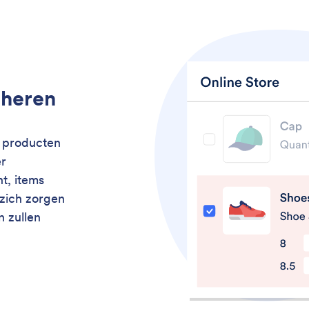
eheren
m producten
er
t, items
 zich zorgen
n zullen