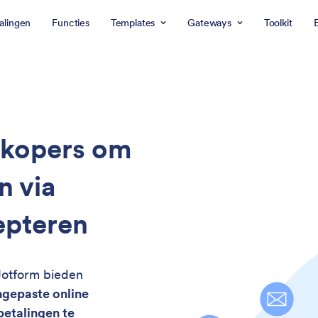
alingen
Functies
Templates
Gateways
Toolkit
E
erkopers om
n via
epteren
Jotform bieden
gepaste online
betalingen te