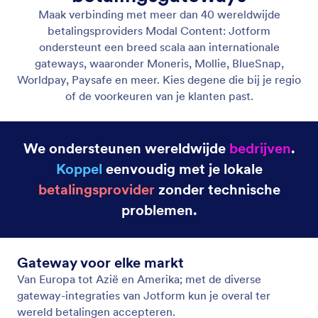
Betalingsgateways
Verzamel betalingen via formulieren met Jotforms
Betalingsgateway-integraties.