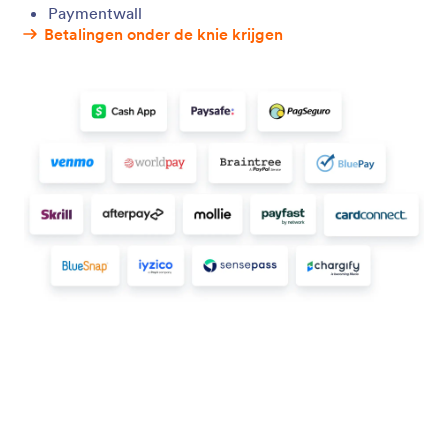
PayPal
Bied flexibele afrekenopties met PayPal, Pay Later,
Fastlane, PayPal Checkout, Venmo of creditcard.