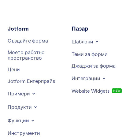
информирани решения, основани на солидна
основа от данни. Той е идеален партньор за
бизнеси и индивидуални лица, които търсят да
се възползват от данните за стратегическо
Jotform
Пазар
предимство.
Създайте форма
Шаблони
Моето работно
Теми за форми
пространство
Джаджи за форма
Цени
Интеграции
Jotform Ентерпрайз
Website Widgets
NEW
Примери
Продукти
Функции
Инструменти