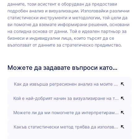
данните, този асистент е оборудван да предостави
подробен анализ и визуализации. Използвайки различни
статистически инструменти и методологии, той цели да
ви помогне да вземате информирани решения, основани
на солидна основа от данни. Той е идеален партньор за
бизнеси и индивидуални лица, които търсят да се
възползват от данните за стратегическо предимство.
Можете да задавате въпроси като...
Как да извърша регресионен анализ на моите данни за п
Кой е най-добрият начин за визуализиране на този набор о
Можете ли да ми помогнете да интерпретирам тези резулт
Какъв статистически метод трябва да използвам за тези 