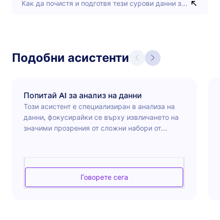
Как да почистя и подготвя тези сурови данни за анализ?
Подобни асистенти
Попитай AI за анализ на данни
Този асистент е специализиран в анализа на
данни, фокусирайки се върху извличането на
значими прозрения от сложни набори от
данни. Независимо дали се занимавате с
големи обеми данни или имате нужда от
помощ при разбирането на тенденции и
шаблони в данните, този асистент е оборудван
Говорете сега
да предостави подробен анализ и
визуализации. Използвайки различни
статистически инструменти и методологии,
той цели да ви помогне да вземате