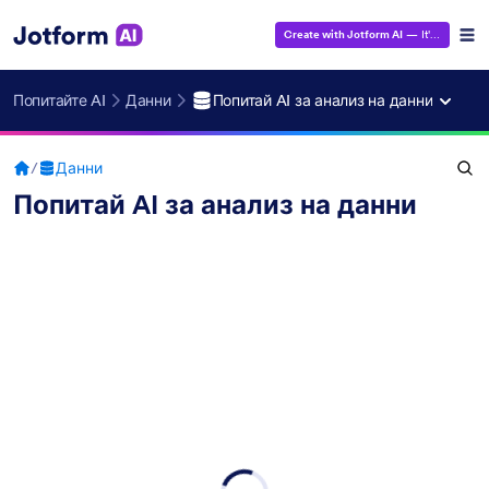
Create with Jotform AI
— It's Free!
Попитайте AI
Данни
Попитай AI за анализ на данни
/
Данни
Попитай AI за анализ на данни