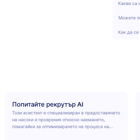
Какви са 
Можете л
Как да се
Попитайте рекрутър AI
Този асистент е специализиран в предоставянето
на насоки и прозрения относно наемането,
помагайки за оптимизирането на процеса на
подбор и подобряване на преживяванията на