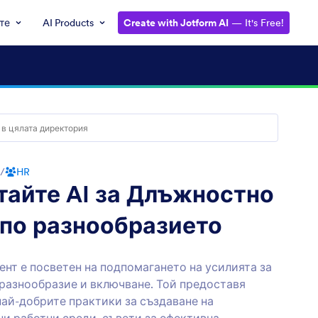
те
AI Products
Create with Jotform AI
— It's Free!
/
HR
тайте AI за Длъжностно
 по разнообразието
ент е посветен на подпомагането на усилията за
разнообразие и включване. Той предоставя
най-добрите практики за създаване на