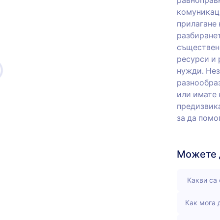
равноправн
комуникаци
прилагане 
разбиранет
съществен
ресурси и 
нужди. Нез
разнообраз
или имате 
предизвика
за да помо
Можете д
Какви са 
Как мога 