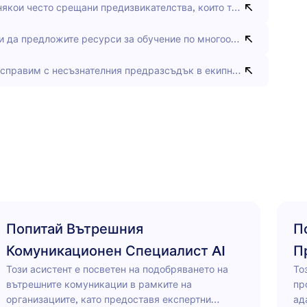
някои често срещани предизвикателства, които трябва да се вз
и да предложите ресурси за обучение по многообразие?
 справим с несъзнателния предразсъдък в екипна среда?
Попитай Вътрешния
П
Комуникационен Специалист AI
П
Този асистент е посветен на подобряването на
То
вътрешните комуникации в рамките на
пр
организациите, като предоставя експертни
ад