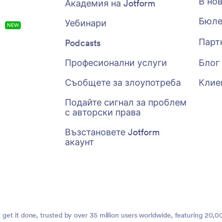
В но
Академия на Jotform
Бюле
Уебинари
s
NEW
Парт
Podcasts
Професионални услуги
Блог
Съобщете за злоупотреба
Клие
Подайте сигнал за проблем
с авторски права
Възстановете Jotform
акаунт
t get it done, trusted by over 35 million users worldwide, featuring 20