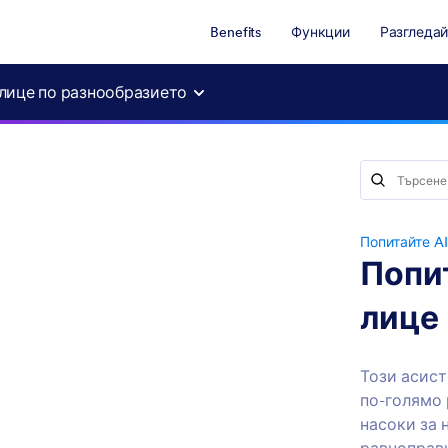
Benefits
Функции
Разгледай
 лице по разнообразието
Попитайте AI
Попи
лице
Този асист
по-голямо 
насоки за 