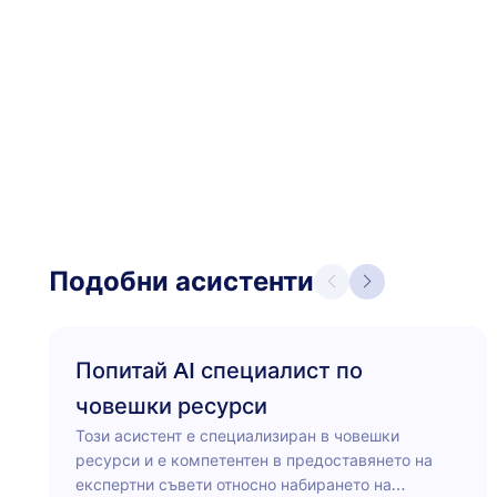
Подобни асистенти
Попитай AI специалист по
човешки ресурси
Този асистент е специализиран в човешки
ресурси и е компетентен в предоставянето на
експертни съвети относно набирането на