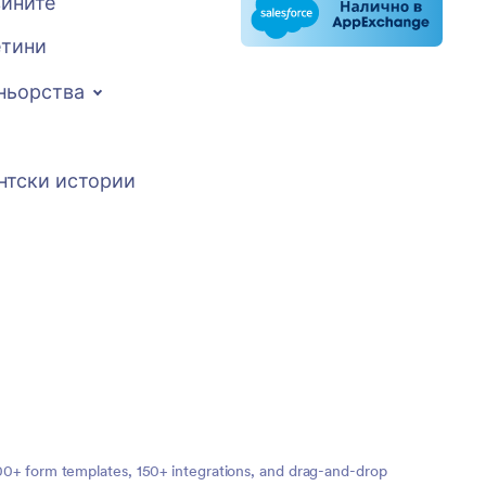
вините
тини
ньорства
нтски истории
,000+ form templates, 150+ integrations, and drag-and-drop