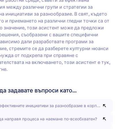
и работни среди, съвети за ефективна
я между различни групи и стратегии за
на инициативи за разнообразие. В свят, където
о и приемането на различни гледни точки са от
о значение, този асистент може да предложи
решения, съобразени с вашите специфични
ависимо дали разработвате програми за
ие, стремите се да разберете културни нюанси
нужда от подкрепа при справяне с
телствата на включването, този асистент е тук,
гне.
а задавате въпроси като...
ефективните инициативи за разнообразие в корпоративен конте
да направя процеса на наемане по-всеобхватен?