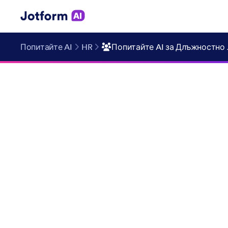
Попитайте AI
HR
Попитайте AI за Длъжностно