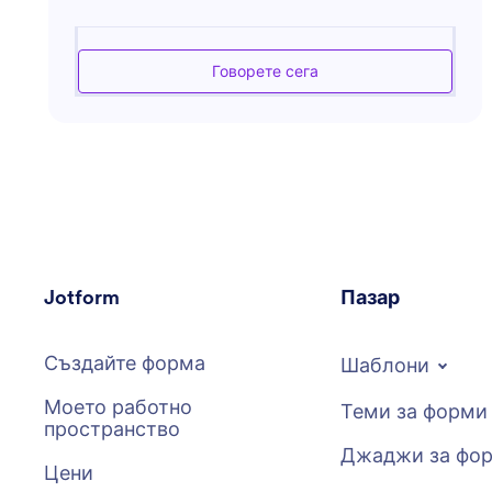
персонал, управление на служителите и
съответствие с HR. Той предлага практични
решения за подобряване на работната култура и
Говорете сега
ефективността на организацията. Независимо
дали става дума за създаване на длъжностни
характеристики, разработване на програми за
обучение или адресиране на проблеми с
отношенията със служителите, този асистент
гарантира, че HR процесите са както ефективни,
така и съобразени с най-добрите практики. Той е
умел в идентифицирането на възможности за
автоматизиране на работния поток и повишаване
Jotform
Пазар
на продуктивността в HR отделите.
Създайте форма
Шаблони
Моето работно
Теми за форми
пространство
Джаджи за фо
Цени