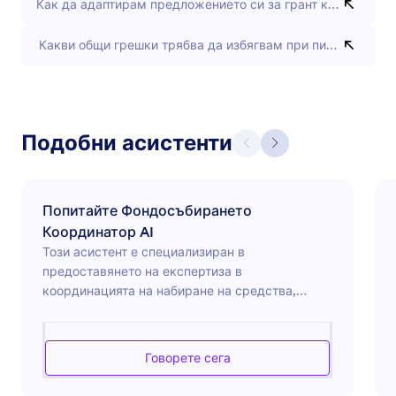
Как да адаптирам предложението си за грант към конкр
Какви общи грешки трябва да избягвам при писане на за
Подобни асистенти
Попитайте Фондосъбирането
Координатор AI
Този асистент е специализиран в
предоставянето на експертиза в
координацията на набиране на средства,
предлагайки изчерпателни насоки по
проектиране на успешни кампании за
набиране на средства, ангажиране и
Говорете сега
поддържане на взаимоотношения с дарители,
както и провеждане на ефективни събития за