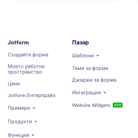
набиране на средства. Целта му е да ви
оборудва с необходимите инструменти и
стратегии за максимизиране на усилията ви за
набиране на средства, увеличение на
даренията и създаване на въздействащи
преживявания за дарителите. Независимо
Jotform
Пазар
дали търсите съвети за изготвяне на
предложения, използване на софтуер за
Създайте форма
Шаблони
набиране на средства или проследяване на
напредъка ви в набирането на средства, този
Моето работно
Теми за форми
пространство
асистент е тук, за да подкрепи вашите цели.
Джаджи за форма
Цени
Интеграции
Jotform Ентерпрайз
Website Widgets
NEW
Примери
Продукти
Функции