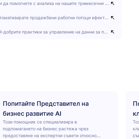
 да помогнете с анализа на нашите тримесечни данни за прода
втоматизирате продажбени работни потоци ефективно?
ай-добрите практики за управление на данни за продажби?
Попитайте Представител на
П
бизнес развитие AI
к
Този помощник се специализира в
То
подпомагането на бизнес растежа чрез
кл
предоставяне на експертни съвети относно
съ