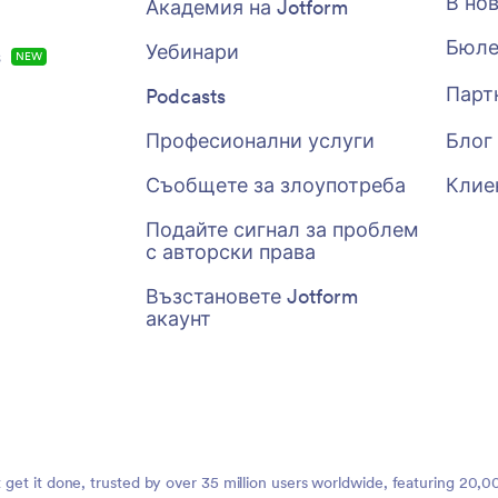
В но
Академия на Jotform
Бюле
Уебинари
s
NEW
Парт
Podcasts
Професионални услуги
Блог
Съобщете за злоупотреба
Клие
Подайте сигнал за проблем
с авторски права
Възстановете Jotform
акаунт
t get it done, trusted by over 35 million users worldwide, featuring 20