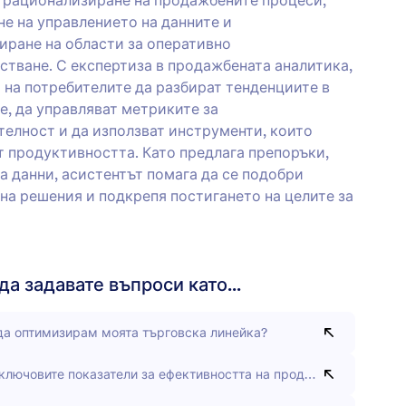
 рационализиране на продажбените процеси,
е на управлението на данните и
ране на области за оперативно
тване. С експертиза в продажбената аналитика,
 на потребителите да разбират тенденциите в
, да управляват метриките за
елност и да използват инструменти, които
 продуктивността. Като предлага препоръки,
а данни, асистентът помага да се подобри
на решения и подкрепя постигането на целите за
а задавате въпроси като...
да оптимизирам моята търговска линейка?
 ключовите показатели за ефективността на продажбите?