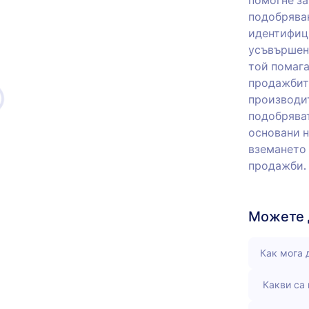
помогне за
подобряван
идентифици
усъвършенс
той помага
продажбите
производит
подобряват
основани н
вземането 
продажби.
Можете д
Как мога 
Какви са