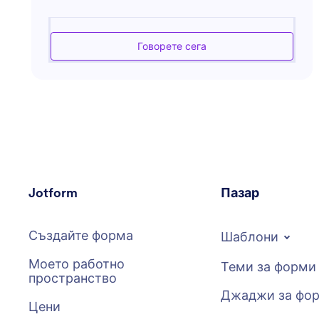
на взаимодействията с клиентите. Независимо
дали търсите съвети за управление на
потенциалните клиенти, стратегия за продажбени
Говорете сега
кампании или подобряване на отношенията с
клиентите, този асистент е на разположение да
ви насочи. С фокус върху практическите
решения, той цели да подобри резултатите на
вашия бизнес, предлагайки съответните
стратегии за продажби и инструменти. Получете
помощ при справяне с предизвикателствата на
продажбите, подобряване на процентите на
конверсия и постигане на целите си в
Jotform
Пазар
продажбите ефективно.
Създайте форма
Шаблони
Моето работно
Теми за форми
пространство
Джаджи за фо
Цени