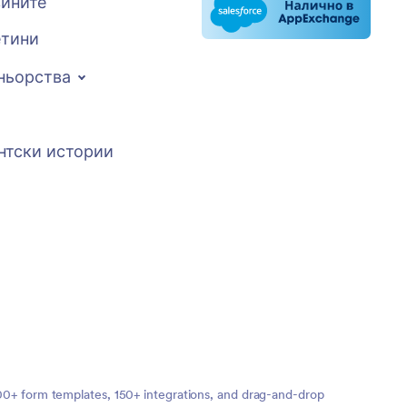
вините
тини
ньорства
нтски истории
,000+ form templates, 150+ integrations, and drag-and-drop