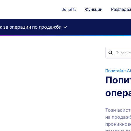
Benefits
Функции
Разгледай
к за операции по продажби
Попитайте AI
Попит
опер
Този асист
на продажб
проникнове