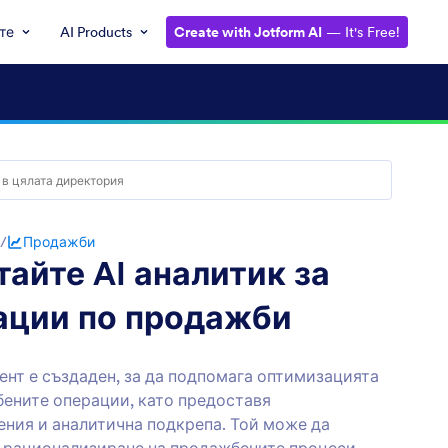
те
AI Products
Create with Jotform AI
— It's Free!
/
Продажби
айте AI аналитик за
ации по продажби
ент е създаден, за да подпомага оптимизацията
ените операции, като предоставя
ния и аналитична подкрепа. Той може да