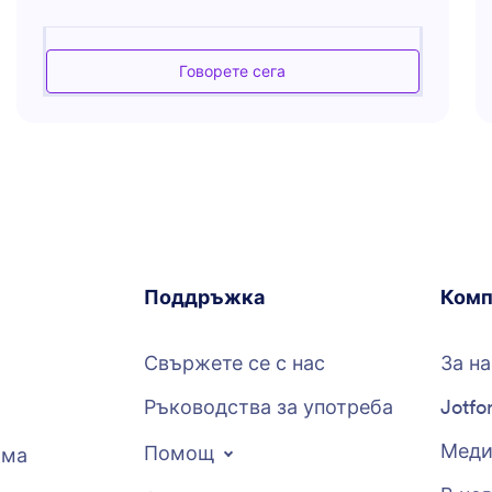
управление. Той подкрепя различни бизнес
операции, помагайки за оптимизиране на
процесите, решаване на клиенто-ориентирани
Говорете сега
проблеми и повишаване на стандартите за
предоставяне на услуги. Независимо дали става
въпрос за оптимизиране на работни процеси,
подобряване на взаимодействието или
разрешаване на конкретни клиентски
предизвикателства, асистентът е умел в
предоставянето на персонализирани решения и
насоки. Освен това може да предложи
инструменти и методологии, които се
Поддръжка
Комп
съобразяват с нуждите на вашия бизнес за
насърчаване на клиентската лоялност и успех.
Свържете се с нас
За на
Ръководства за употреба
Jotfo
Меди
Помощ
рма