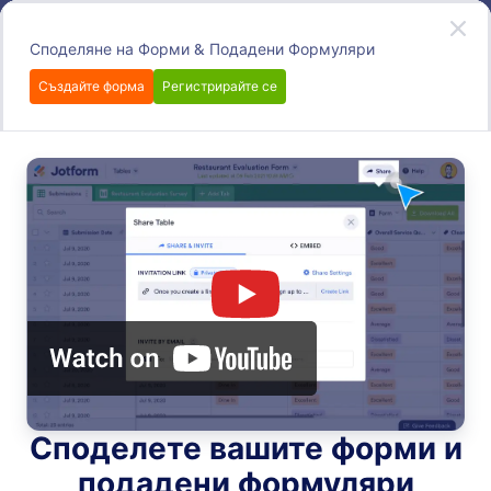
Начало на диалоговия прозорец
Регистрирайте се безплатно
Споделяне на Форми & Подадени Формуляри
Създайте форма
Регистрирайте се
Collaboration
Споделяйте лесно вашите форми и подадени
формуляри с колеги и клиенти, като използвате
вградените инструменти за сътрудничество на
Jotform. Вие можете да добавяте сътрудници и
под-потребители, да изпращате линкове за
споделяне, да вграждате форми във всяка уеб
страница, да генерирате PDF отчети и QR кодове и
много други – всичко това от вашето табло за
управление в Jotform.
Search all features