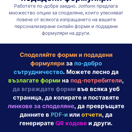
Категории за функции
Категория
Функции на Jotform
Сътрудничество
Имейл известия
Получавайте известия незабавно за формовата
активност, за да можете да отговаряте на
подадени формуляри без забавяне. Създавайте