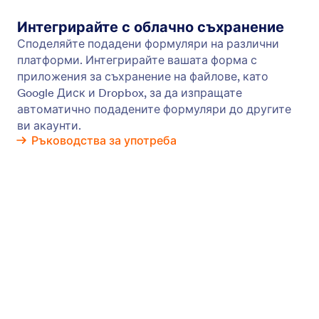
Имейли за напомняне
Изпращайте автоматизирани имейли за
напомняне на Jotform до хора, които трябва да
попълнят вашите онлайн форми. Добавете
получатели, персонализирайте съдържанието
на имейлите, настройте график и много други –
не е необходимо кодиране.
Управление на Подадени Формуляри