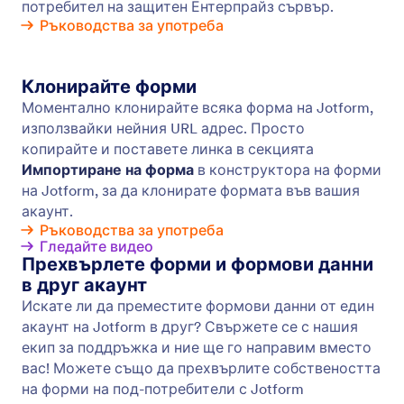
управляват подадените формуляри на всяко
устройство — дори офлайн с Jotform Мобилни
Форми!
Форми за Сътрудничество
Сътрудничете си за вашите онлайн форми с
колеги, използвайки Jotform. Възложете форми
и управлявайте формови данни заедно в
Jotform Таблици и Jotform Кутия.