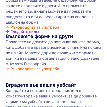
CRM интеграции
Прекарвайте по-малко време за ръчно
въвеждане на контакти и повече време за
конвертиране на потенциални клиенти.
Създайте форма за контакт за вашия бизнес,
която моментално синхронизира нови
потенциални клиенти и контакти със CRM бази
данни като HubSpot, Salesforce и други!