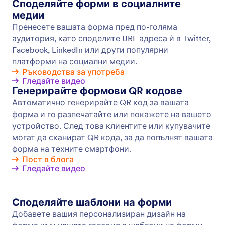
Инструменти за Имейл Маркетинг
Интеграциите за имейл маркетинг на Jotform
улесняват събирането на информация,
плащания и файлове онлайн и автоматично ги
им изпращат до вашия софтуер за имейл
маркетинг! Свържете с популярни
инструменти за имейл маркетинг като
Mailchimp, Constant Contact, ActiveCampaign и
други.