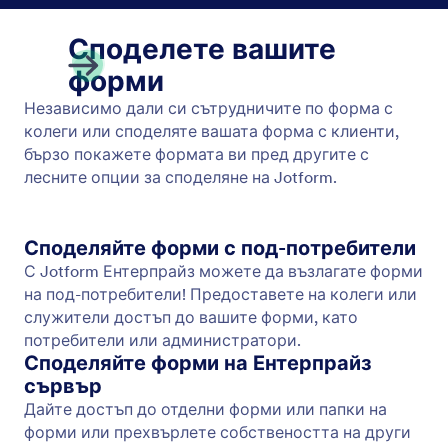
разширени онлайн форми с Jotform и
получавайте имейл известия за всеки нов
отговор.
Възлагания на форми
Позволете на вашите служители да събират
формови данни, от които се нуждаете.
Елиминирайте безмислените имейли и дългото
чакане, като зададете форми на членовете на
екипа, които след това могат да събират и