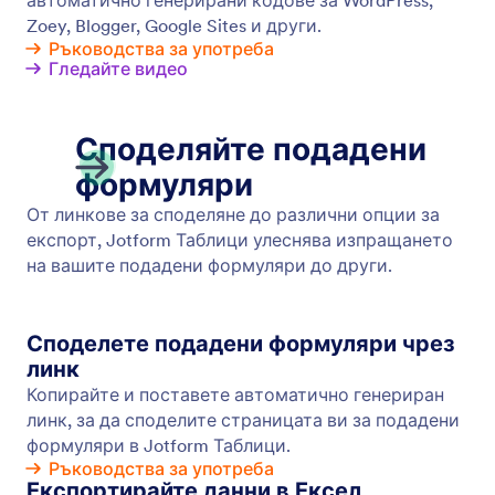
Кутия изпратени
Поддържайте подадените формуляри
организирани, сътрудничете си с други и
намерете точно това, което търсите с филтри
за търсене. Прегледайте или редактирайте
вашите подадени формуляри чрез кутията
Jotform Изпратени.