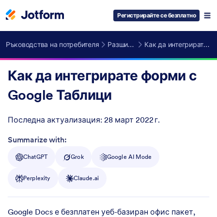
Регистрирайте се безплатно
Ръководства на потребителя
Разширени Функции
Как да интегрирате форми с Google Таблици
Как да интегрирате форми с
Google Таблици
Последна актуализация:
28 март 2022 г.
Post ID
Summarize with:
ChatGPT
Grok
Google AI Mode
Perplexity
Claude.ai
Google Docs е безплатен уеб-базиран офис пакет,