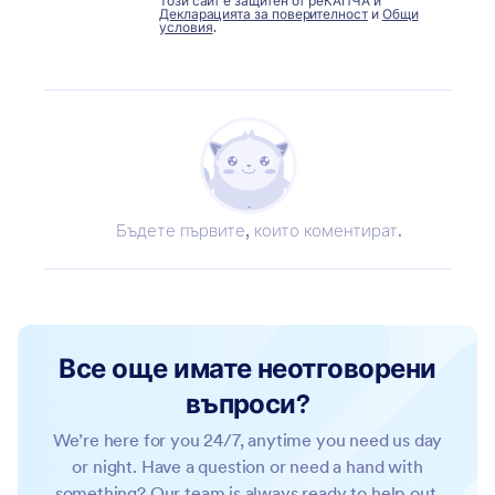
Този сайт е защитен от реКАПЧА и
Декларацията за поверителност
и
Общи
условия
.
Бъдете първите, които коментират.
Все още имате неотговорени
въпроси?
We’re here for you 24/7, anytime you need us day
or night. Have a question or need a hand with
something? Our team is always ready to help out.