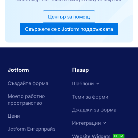
Център за помощ
Свържете се с Jotform поддръжката
Jotform
Пазар
Създайте форма
Шаблони
Моето работно
Теми за форми
пространство
Джаджи за форма
Цени
Интеграции
Jotform Ентерпрайз
Website Widgets
НОВИ