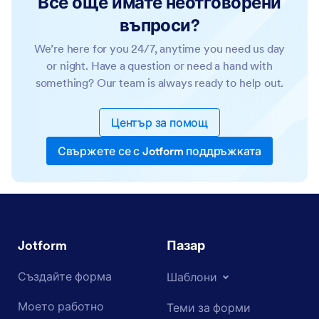
Все още имате неотговорени
въпроси?
We’re here for you 24/7, anytime you need us day
or night. Have a question or need a hand with
something? Our team is always ready to help out.
Център за помощ
Свържете се с Jotform поддръжката
Jotform
Пазар
Създайте форма
Шаблони
Моето работно
Теми за форми