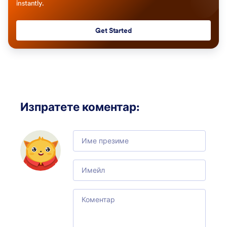
instantly.
Get Started
Изпратете коментар
:
Comment
Email
Comment