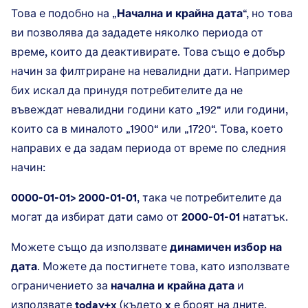
Това е подобно на „
Начална и крайна дата
“, но това
ви позволява да зададете няколко периода от
време, които да деактивирате. Това също е добър
начин за филтриране на невалидни дати. Например
бих искал да принудя потребителите да не
въвеждат невалидни години като „192“ или години,
които са в миналото „1900“ или „1720“. Това, което
направих е да задам периода от време по следния
начин:
0000-01-01> 2000-01-01
, така че потребителите да
могат да избират дати само от
2000-01-01
нататък.
Можете също да използвате
динамичен избор на
дата
. Можете да постигнете това, като използвате
ограничението за
начална и крайна дата
и
използвате
today+x
(където
x
е броят на дните,