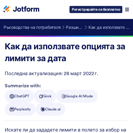
Регистрирайте се безплатно
Ръководства на потребителя
Разширени Функции
Как да използвате опцията за лимити за дата
Как да използвате опцията за
лимити за дата
Последна актуализация:
28 март 2022 г.
Post ID
Summarize with:
ChatGPT
Grok
Google AI Mode
Perplexity
Claude.ai
Искате ли да зададете лимити в полето за избор на