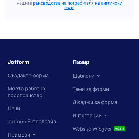
нашите
ръководства на потребителя на английски
език
.
Jotform
Пазар
Създайте форма
Шаблони
Моето работно
Теми за форми
пространство
Джаджи за форма
Цени
Интеграции
Jotform Ентерпрайз
Website Widgets
НОВИ
Примери