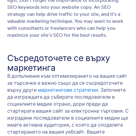
light. Don’t forget the importance of incorporating
SEO keywords into your website copy. An SEO
strategy can help drive traffic to your site, and it’s a
valuable marketing technique. You may want to work
with consultants or freelancers who can help you
maximize your site’s SEO for the best results.
Съсредоточете се върху
маркетинга
В допълнение към оптимизирането на вашия сайт
за търсачки е важно също да се съсредоточите
върху други
маркетингови стратегии
. Започнете
да изграждате да събирате последователи в
социалните медии отрано, дори преди да
стартирате вашия сайт за електронна търговия. С
изградени последователи в социалните медии ще
имате активна аудитория, с която да споделите
стартирането на вашия уебсайт. Вашите