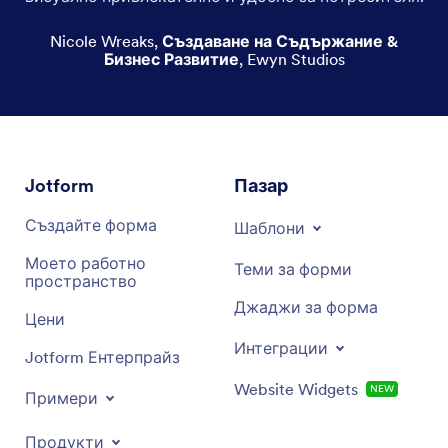
Твърди калъфи за телефони
Nicole Wreaks
,
Създаване на Съдържание &
Бизнес Развитие
,
Ewyn Studios
Кожени калъфи за телефони
Картинни калъфи за телефони
Сладки калъфи за телефони
Jotform
Пазар
Цветни калъфи за телефони
Създайте форма
Шаблони
Готини калъфи за телефони
Моето работно
Теми за форми
пространство
And more!
Джаджи за форма
Цени
Интеграции
Jotform Ентерпрайз
Website Widgets
NEW
Примери
Продукти