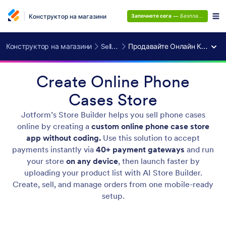
Конструктор на магазини
Започнете сега
—
Безплатно е!
Конструктор на магазини
Sell Online
Продавайте Онлайн Калъфи за Телефон
Create Online Phone
Cases Store
Jotform’s Store Builder helps you sell phone cases
online by creating a
custom online phone case store
app without coding.
Use this solution to accept
payments instantly via
40+ payment gateways
and run
your store
on any device
, then launch faster by
uploading your product list with AI Store Builder.
Create, sell, and manage orders from one mobile-ready
setup.