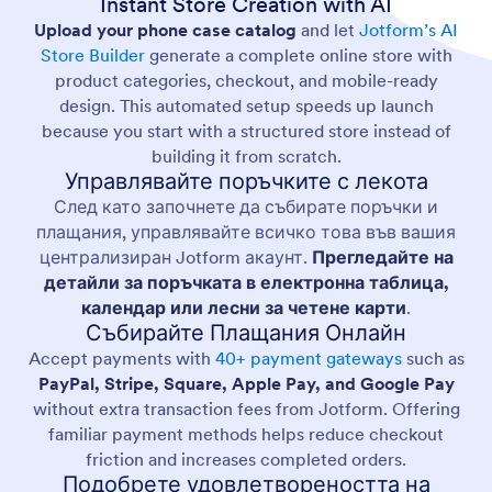
Instant Store Creation with AI
Upload your phone case catalog
and let
Jotform’s AI
Store Builder
generate a complete online store with
product categories, checkout, and mobile-ready
design. This automated setup speeds up launch
because you start with a structured store instead of
building it from scratch.
Управлявайте поръчките с лекота
След като започнете да събирате поръчки и
плащания, управлявайте всичко това във вашия
централизиран Jotform акаунт.
Прегледайте на
детайли за поръчката в електронна таблица,
календар или лесни за четене карти
.
Събирайте Плащания Онлайн
Accept payments with
40+ payment gateways
such as
PayPal, Stripe, Square, Apple Pay, and Google Pay
without extra transaction fees from Jotform. Offering
familiar payment methods helps reduce checkout
friction and increases completed orders.
Подобрете удовлетвореността на