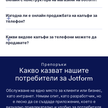
Изгодна ли е онлайн продажбата на калъфи за
телефон?
Конструктора на магазини на Jotform
Какви видове калъфи за телефони можете да
продавате?
Препоръки
Какво казват нашите
потребители за Jotform
Обслужване на едно място за клиенти или бизнес,
Персонализирани калъфи за телефони
като интранет. Нямам опит, като разработчик, но
е лесно да се създаде приложение, което е
Меки калъфи за телефони
визуално привлекателно и удобно за потребителя.