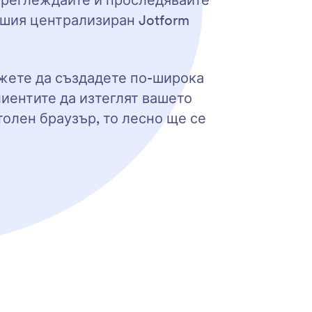
 Преглеждайте и проследявайте
вашия централизиран Jotform
ожете да създадете по-широка
лиентите да изтеглят вашето
толен браузър, то лесно ще се