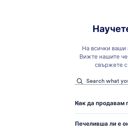
Научет
На всички ваши 
Вижте нашите че
свържете с
Как да продавам 
Печеливша ли е о