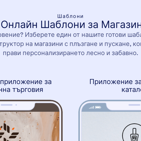
Шаблони
 Онлайн Шаблони за Магазин
вение? Изберете един от нашите готови шабл
руктор на магазини с плъзгане и пускане, к
прави персонализирането лесно и забавно.
 приложение за
Приложение за
нна търговия
катал