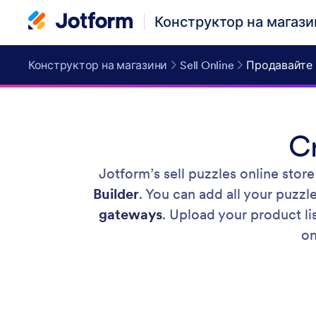
Конструктор на магази
Конструктор на магазини
Sell Online
Продавайте 
Cr
Jotform’s sell puzzles online stor
Builder
. You can add all your puzz
gateways
. Upload your product li
on