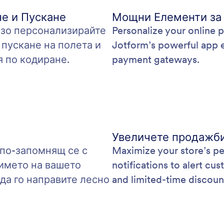
не и Пускане
Мощни Елементи за
рзо персонализирайте
Personalize your online 
 пускане на полета и
Jotform’s powerful app 
я по кодиране.
payment gateways.
Увеличете продажби
по-запомнящ се с
Maximize your store’s p
името на вашето
notifications to alert cu
 да го направите лесно
and limited-time discoun