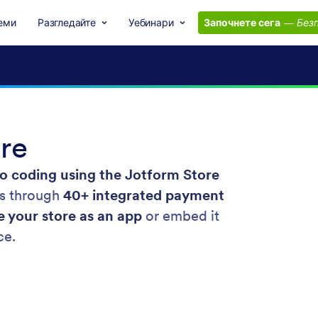
еми
Разгледайте
Уебинари
Започнете сега
—
Безп
ore
o coding using the Jotform Store
ts through
40+ integrated payment
e your store as an app
or embed it
ce.