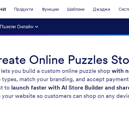
ни
Продукти
Функции
Шаблони
Джаджи
Сист
Пъзели Онлайн
eate Online Puzzles St
e lets you build a custom online puzzle shop
with n
le types, match your branding, and accept paymen
st to
launch faster with AI Store Builder and shar
 your website so customers can shop on any devi