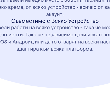
за пъзели на едно място с Jotform Таблици.
ко време, от всяко устройство - всичко от 
акаунт.
Съвместимо с Всяко Устройство
зели работи на всяко устройство - така че м
 клиенти. Така че независимо дали искате к
OS и Андроид или да го отварят на всеки нас
адаптира към всяка платформа.