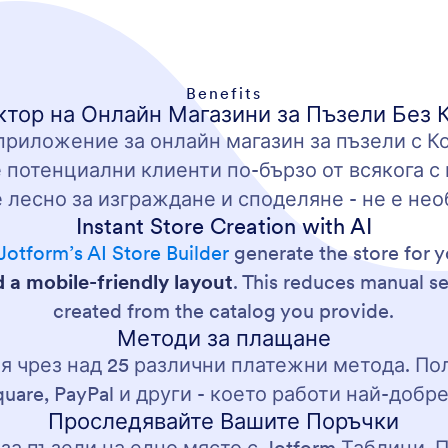
Benefits
ктор на Онлайн Магазини за Пъзели Без 
риложение за онлайн магазин за пъзели с К
е потенциални клиенти по-бързо от всякога
 е лесно за изграждане и споделяне - не е не
Instant Store Creation with AI
Jotform’s AI Store Builder
generate the store for y
nd a mobile-friendly layout
. This reduces manual se
created from the catalog you provide.
Методи за плащане
 чрез над 25 различни платежни метода. По
quare, PayPal и други - което работи най-добр
Проследявайте Вашите Поръчки