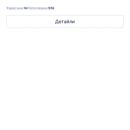
Харесана:
14
Използвана:
936
Детайли
What are your weekend plans?
This fun poll asks what people are doing this weekend. Set to a
photo of someone jumping.
Харесана:
16
Използвана:
1,236