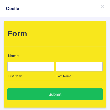
Начало на диалоговия прозорец
Cecile
Регистрирайте се безплатно
Themes Categories
Теми
Анкета
Анкета
31 Теми