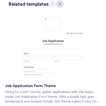
Related templates
Предишен
Следващ
Winter Wonderland
Winter Wonderland Theme is a magical gift-wrapped theme for
any winter or christmas occasion complete with animated
snow!
Job Application Form Theme
Харесана:
5
Използвана:
160
Hiring for a job? Quickly gather applications with this ready-
Детайли
made Job Application Form theme. With a simple light gray
background and modern format, this theme makes it easy for