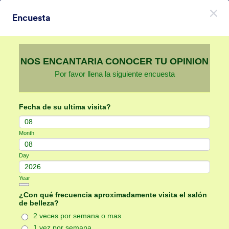
Начало на диалоговия прозорец
Encuesta
Регистрирайте се безплатно
Themes Categories
Теми
Анимирани
Анимирани
47 Теми