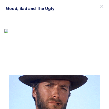
Начало на диалоговия прозорец
Good, Bad and The Ugly
Регистрирайте се безплатно
Themes Categories
Теми
Минималистични
Минималистични
154 Теми