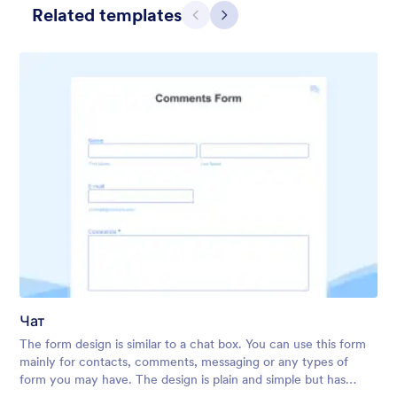
Related templates
Предишен
Следващ
Contact Card
Short and simple contact card form theme with a clipart of a
man in header. If you want forms on your website side bars or
just small forms for your website, use this form theme.
Чат
Харесана:
11
Използвана:
120
The form design is similar to a chat box. You can use this form
Детайли
mainly for contacts, comments, messaging or any types of
form you may have. The design is plain and simple but has