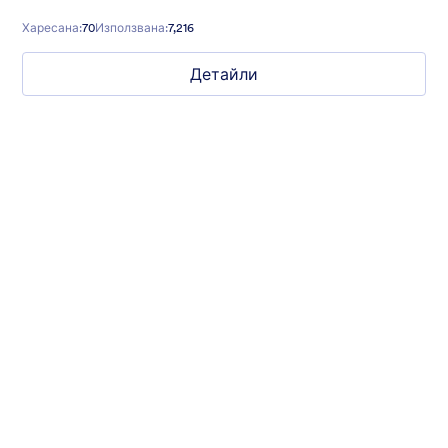
fancy background and relaxing colors.
Харесана:
70
Използвана:
7,216
Детайли
Mellow
Form theme with minimal light colors ideal for schools and
nonprofit forms.
Харесана:
18
Използвана:
219