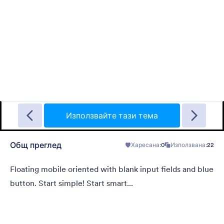
Sporting
A Fancy Theme with sports in the background and a centered
white translucent form. Customizable.
Използвайте тази тема
Общ преглед
Харесана:
0
Използвана:
22
Харесана:
5
Използвана:
4
Детайли
Floating mobile oriented with blank input fields and blue
button. Start simple! Start smart...