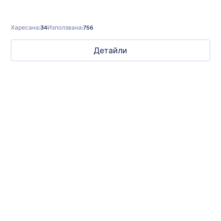
Харесана:
34
Използвана:
756
Детайли
Mellow
Form theme with minimal light colors ideal for schools and
nonprofit forms.
Харесана:
18
Използвана:
219