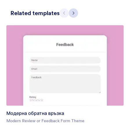
Related templates
Предишен
Следващ
Contact Card
Short and simple contact card form theme with a clipart of a
man in header. If you want forms on your website side bars or
just small forms for your website, use this form theme.
Харесана:
11
Използвана:
120
Модерна обратна връзка
Детайли
Modern Review or Feedback Form Theme