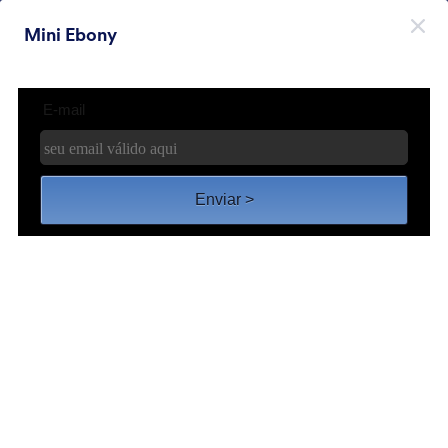
Начало на диалоговия прозорец
Mini Ebony
Регистрирайте се безплатно
Themes Categories
Теми
Минималистични
Минималистични
154 Теми