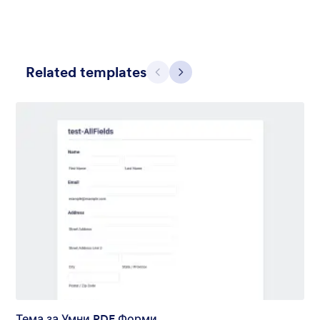
Related templates
Предишен
Следващ
Skyscrapers and Cars
A Simple and beautiful view of cars on the main road from the
skyscraper with a simple, transparent floating form in the
middle of the scene.
Харесана:
12
Използвана:
1
Детайли
Тема за Умни PDF Форми