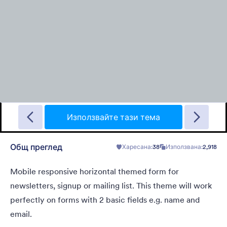
Landing Contact
When you need contact landing page, but have no time to
build it.
Използвайте тази тема
Общ преглед
Харесана:
38
Използвана:
2,918
Харесана:
34
Използвана:
40
Детайли
Mobile responsive horizontal themed form for
newsletters, signup or mailing list. This theme will work
perfectly on forms with 2 basic fields e.g. name and
email.