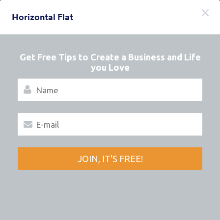
Начало на диалоговия прозорец
Horizontal Flat
Регистрирайте се безплатно
Themes Categories
Теми
Изчистени
Изчистени
127 Теми