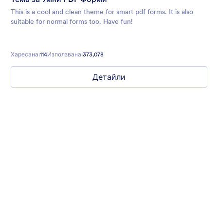
This is a cool and clean theme for smart pdf forms. It is also
suitable for normal forms too. Have fun!
Харесана:
114
Използвана:
373,078
Детайли
Gradient Glass
Beautiful, clean, short. Perfect for mobile. Try to fill the form
and magic begins. Gradient background from blue to pink.
Харесана:
177
Използвана:
1