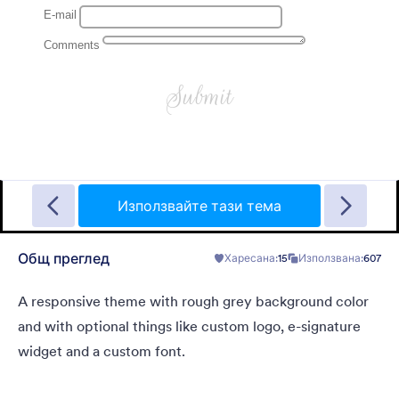
Garage Sale
A form theme with garage background. Ideal for garage sale
donation form.
Използвайте тази тема
Общ преглед
Харесана:
15
Използвана:
607
Харесана:
5
Използвана:
49
Детайли
A responsive theme with rough grey background color
and with optional things like custom logo, e-signature
widget and a custom font.