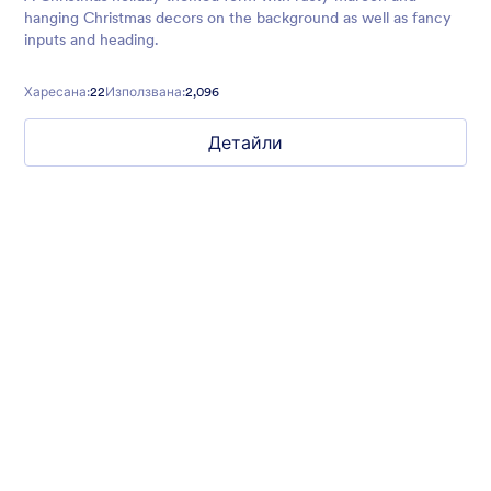
hanging Christmas decors on the background as well as fancy
inputs and heading.
Харесана:
22
Използвана:
2,096
Детайли
Nonprofit Christmas Celebration
Form theme for Christmas holidays
Харесана:
8
Използвана:
92