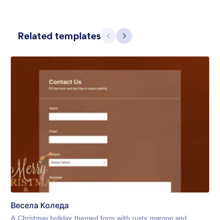
Related templates
Предишен
Следващ
Apple Field
A transparent form theme with big red apple background.
Харесана:
8
Използвана:
91
Детайли
Весела Коледа
A Christmas holiday themed form with rusty maroon and