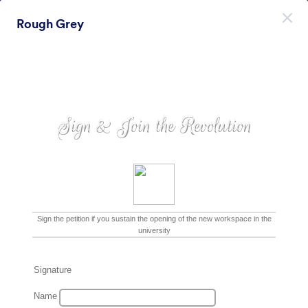
Начало на диалоговия прозорец
Rough Grey
Регистрирайте се безплатно
Themes Categories
Теми
Модерни Фонове
Модерни Фонове
177 Теми