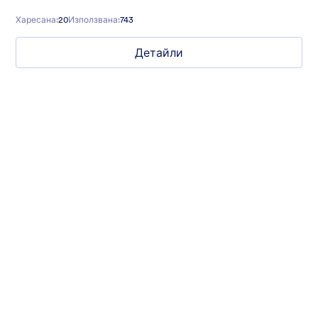
Харесана:
20
Използвана:
743
Детайли
Mellow
Form theme with minimal light colors ideal for schools and
nonprofit forms.
Харесана:
18
Използвана:
219