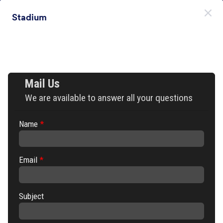
Начало на диалоговия прозорец
Stadium
Регистрирайте се безплатно
Themes Categories
Теми
Минималистични
Минималистични
154 Теми