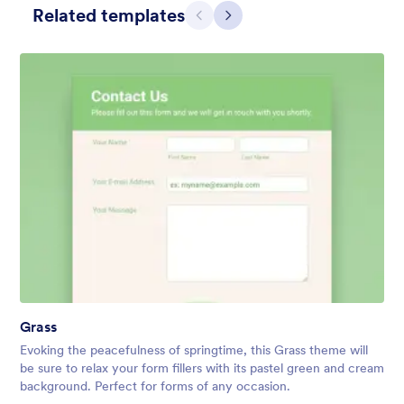
Related templates
Предишен
Следващ
Contact Card
Short and simple contact card form theme with a clipart of a
man in header. If you want forms on your website side bars or
just small forms for your website, use this form theme.
Grass
Харесана:
11
Използвана:
120
Evoking the peacefulness of springtime, this Grass theme will
Детайли
be sure to relax your form fillers with its pastel green and cream
background. Perfect for forms of any occasion.