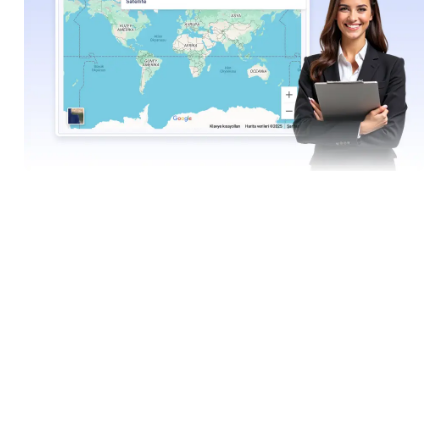
Workflow auslösen
Lassen Sie Ihren Assistenten vordefinierte
Workflows basierend auf Benutzerinteraktionen
starten, sei es das Einreichen eines Formulars, die
Bearbeitung von Genehmigungen oder der Beginn
einer komplexen Genehmigungsabfolge.