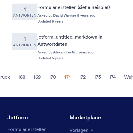
Formular erstellen (siehe Beispiel)
1
ANTWORTEN
Asked by
David Wagner
5 years ago
Updated 5 years
jotform_untitled_markdown in
1
Antwortdaten
ANTWORTEN
Asked by
AlexandrosG
5 years ago
Updated 5 years
rück
168
169
170
171
172
173
174
Wei
Jotform
Marketplace
Formular erstellen
Vorlagen