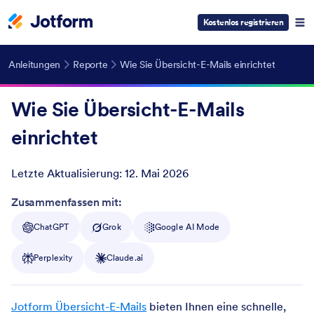
Kostenlos registrieren
Anleitungen
Reporte
Wie Sie Übersicht-E-Mails einrichtet
Wie Sie Übersicht-E-Mails
einrichtet
Letzte Aktualisierung:
12. Mai 2026
Post ID
Zusammenfassen mit:
ChatGPT
Grok
Google AI Mode
Perplexity
Claude.ai
Jotform Übersicht-E-Mails
bieten Ihnen eine schnelle,