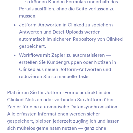
— so können Kunden Formulare innerhalb des
Portals ausfüllen, ohne die Seite verlassen zu
müssen.
Skype Call Button
Fügen Sie Ihrem Formular einen Skype Call
Jotform-Antworten in Clinked zu speichern —
Button hinzu
Antworten und Datei-Uploads werden
automatisch im sicheren Repository von Clinked
gespeichert.
Google Meet
Workflows mit Zapier zu automatisieren —
Erstellen Sie automatisch Google Meet-
erstellen Sie Kundengruppen oder Notizen in
Meetings für neue Formularantworten
Clinked aus neuen Jotform-Antworten und
reduzieren Sie so manuelle Tasks.
Calendly
Finden Sie eine Zeit für ein Treffen, die für alle
Platzieren Sie Ihr Jotform-Formular direkt in den
passt
Clinked-Notizen oder verbinden Sie Jotform über
Zapier für eine automatische Datensynchronisation.
Alle erfassten Informationen werden sicher
SimpleTexting
gespeichert, bleiben jederzeit zugänglich und lassen
Jotform Formularantworten automatisch an
sich mühelos gemeinsam nutzen — ganz ohne
SimpleTexting senden