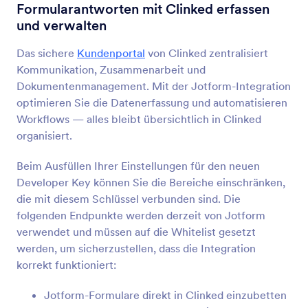
Formularintegrationen
Kommunikation
Formularantworten mit Clinked erfassen
und verwalten
Kommunikations-
Integrationen
Das sichere
Kundenportal
von Clinked zentralisiert
Kommunikation, Zusammenarbeit und
99 Integrationen
Dokumentenmanagement. Mit der Jotform-Integration
optimieren Sie die Datenerfassung und automatisieren
Workflows — alles bleibt übersichtlich in Clinked
Neueste
Beliebt
organisiert.
Beim Ausfüllen Ihrer Einstellungen für den neuen
Developer Key können Sie die Bereiche einschränken,
Slack
die mit diesem Schlüssel verbunden sind. Die
Synchronisieren von Formularantworten an
folgenden Endpunkte werden derzeit von Jotform
Slack-Kanäle oder Teamkollegen
verwendet und müssen auf die Whitelist gesetzt
werden, um sicherzustellen, dass die Integration
korrekt funktioniert:
Zoom
Planen Sie Besprechungen und fügen Sie
Jotform-Formulare direkt in Clinked einzubetten
automatisch Teilnehmer hinzu