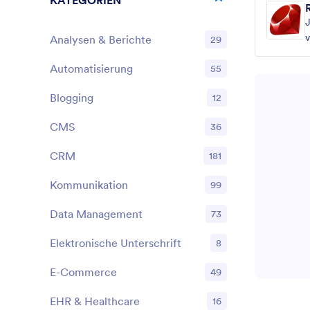
KATEGORIEN
J
Analysen & Berichte
29
Automatisierung
55
Blogging
12
CMS
36
CRM
181
Kommunikation
99
Data Management
73
Elektronische Unterschrift
8
E-Commerce
49
EHR & Healthcare
16