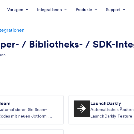
Vorlagen
Integrationen
Produkte
Support
tegrationen
er- / Bibliotheks- / SDK-Int
onen
Seam
LaunchDarkly
utomatisieren Sie Seam-
Automatisches Ändern
Codes mit neuen Jotform-
LaunchDarkly Feature 
Antworten
Jotform Antworten