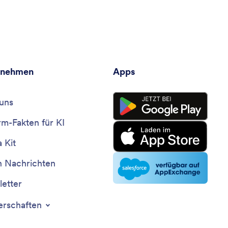
rnehmen
Apps
uns
rm-Fakten für KI
 Kit
n Nachrichten
etter
erschaften