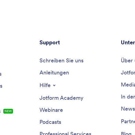
Support
Unte
Schreiben Sie uns
Über 
Anleitungen
Jotfo
s
Media
Hilfe
s
In de
Jotform Academy
Newsl
Webinare
s
NEW
Partn
Podcasts
Professional Services
Blog