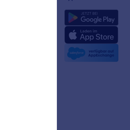
uns
rm-Fakten für KI
 Kit
n Nachrichten
etter
erschaften
ngeschichten