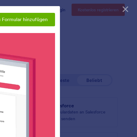
Enterprise
Preise
Login
Kostenlos registrieren
 Formular hinzufügen
Neueste
Beliebt
Salesforce
akte und
Formulardaten an Salesforce
triebs-
CRM senden