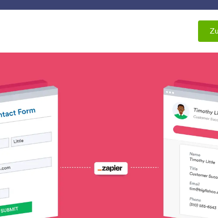
Vorlagen
Integrationen
Produkte
Support
Zu
tegrationen
CRM
Integrationen
tionen
HubSpot
Active Campaign
enden Sie neue Kontakte an
Aktualisieren Sie Kont
hr CRM und schließen Sie
Geschäfte in Ihrem Ver
eue Deals ab
CRM