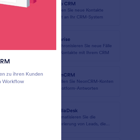
Zoho CRM
kte,
Senden Sie neue Kontakte
ten an
sofort an Ihr CRM-System
Highrise
mationen
Synchronisieren Sie neue Fälle
und Kontakte mit Ihrem CRM
 CRM
gen zu ihren Kunden
NeonCRM
en Workflow
ahme mit
Erstellen Sie NeonCRM-Konten
er
aus Jotform-Antworten
GorillaDesk
n in
Automatisieren Sie die
ndeln
Generierung von Leads, die
Kundenbindung und
Buchungen