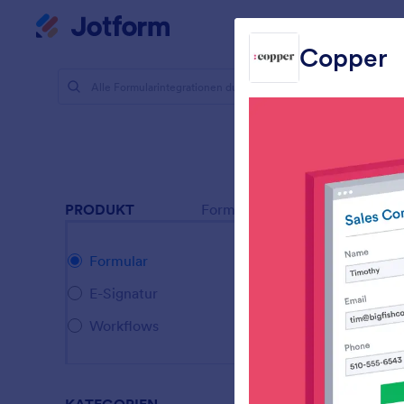
Dialog Start
Mein Workspace
Copper
Formularin
CRM 
181 Integra
PRODUKT
Formular
Formular
E-Signatur
Workflows
S
I
n