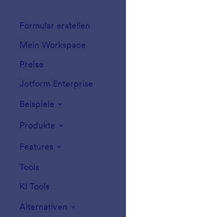
Formular erstellen
Vorlagen
Mein Workspace
Formular-Design
Preise
Formular-Widget
Jotform Enterprise
Integrationen
Beispiele
Website-Widget
Produkte
Features
Tools
KI Tools
Alternativen