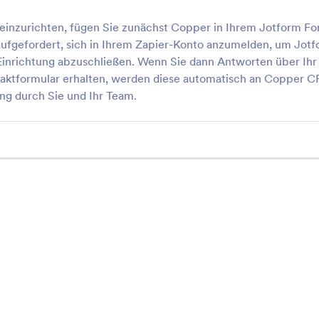
Wodify Core
Flyntlok
 einzurichten, fügen Sie zunächst Copper in Ihrem Jotform F
ndern Sie die Wodify Core
Automatisieren Sie die
aufgefordert, sich in Ihrem Zapier-Konto anzumelden, um Jot
Leads von Jotform-Antworten
Erstellung von Leads a
Jotform-Antworten
Einrichtung abzuschließen. Wenn Sie dann Antworten über Ihr
taktformular erhalten, werden diese automatisch an Copper 
LeadSnap
Roofr
ung durch Sie und Ihr Team.
rstellen Sie LeadSnap-Leads
Automatische Erstellu
aus Jotform-Antworten
Roofr-Jobs und -Kund
Jotform-Antworten
PCRecruiter
CINC
utomatisieren Sie die
Automatisieren Sie das
ewerberverfolgung mit
Management zwischen
otform und PCRecruiter
und CINC CRM
Weitere Formularintegratio