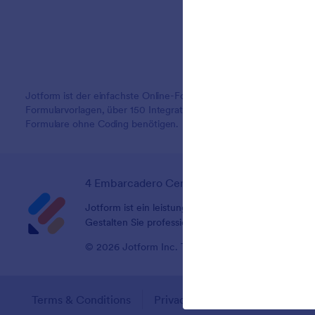
Jotform ist der einfachste Online-Formulargenerator mit leistung
Formularvorlagen, über 150 Integrationen und Drag-and-Drop-Funk
Formulare ohne Coding benötigen.
4 Embarcadero Center, Suite 780, San Franci
Jotform ist ein leistungsstarkes Tool, mit dem Sie 
Gestalten Sie professionelle Bestellformulare, Ein
© 2026 Jotform Inc. The name "Jotform" and the Jo
Terms & Conditions
Privacy Policy
Security