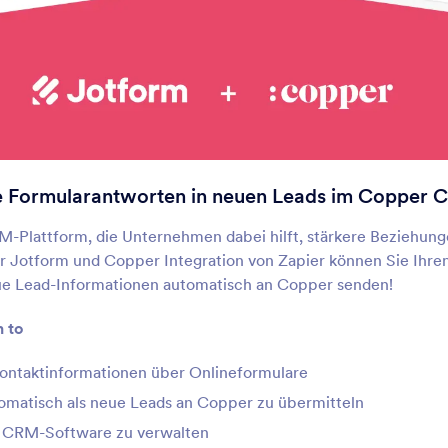
Keap
Pipedrive
Neue Kontakte zu Ihrem CRM
Senden Sie neue Konta
inzufügen und Tags zuweisen
Geschäfte und Aktivitä
Ihre Vertriebskette.
Zendesk
Insightly
upport-Tickets in Zendesk
Senden Sie Lead-Infor
rstellen
an Ihr CRM
e Formularantworten in neuen Leads im Copper
M-Plattform, die Unternehmen dabei hilft, stärkere Beziehun
Solve
Callingly
r Jotform und Copper Integration von Zapier können Sie Ihr
inzufügen neuer Kontakte
Sofortige Kontaktaufn
oder Unternehmen zu Ihrem
neuen Interessenten p
ue Lead-Informationen automatisch an Copper senden!
CRM-Workflow
Telefon
n to
Moxie
Freshdesk
Kontaktinformationen über Onlineformulare
utomatisieren Sie
Formularübermittlunge
Formularantworten zwischen
Support-Tickets umwa
omatisch als neue Leads an Copper zu übermitteln
Jotform und Moxie
er CRM-Software zu verwalten