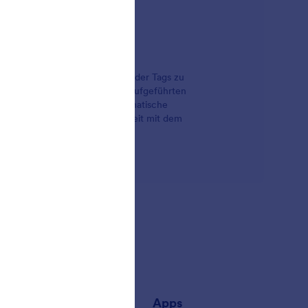
n neuer Kontakte, Geschäfte oder Tags zu
n-Formular in eine der unten aufgeführten
ynchronisieren. Durch das automatische
ellen Dateneingabe und mehr Zeit mit dem
rnehmen
Apps