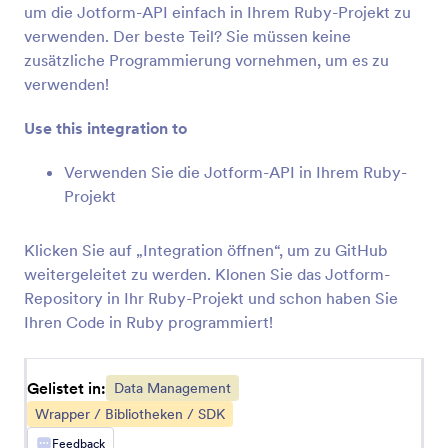
Formularintegrationen
Data Management
um die Jotform-API einfach in Ihrem Ruby-Projekt zu
verwenden. Der beste Teil? Sie müssen keine
Datenverwaltungs-
zusätzliche Programmierung vornehmen, um es zu
Integrationen
verwenden!
73 Integrationen
Use this integration to
Verwenden Sie die Jotform-API in Ihrem Ruby-
Neueste
Beliebt
Projekt
Klicken Sie auf „Integration öffnen“, um zu GitHub
Google Tabellen
weitergeleitet zu werden. Klonen Sie das Jotform-
Füllen Sie Ihre Tabellenkalkulationen sofort mit
Repository in Ihr Ruby-Projekt und schon haben Sie
Formulardaten
Ihren Code in Ruby programmiert!
OneDrive
Gelistet in:
Data Management
Synchronisieren Sie Datei-Uploads und PDFs der
Wrapper / Bibliotheken / SDK
Formular-Antworten mit OneDrive
Feedback