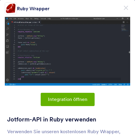
Dialog Start
Ruby Wrapper
Kostenlos registrieren
PRODUKT
Formular
Formular
E-Signatur
Workflows
Integration öffnen
Form Integrations Categories
Jotform-API in Ruby verwenden
Verwenden Sie unseren kostenlosen Ruby Wrapper,