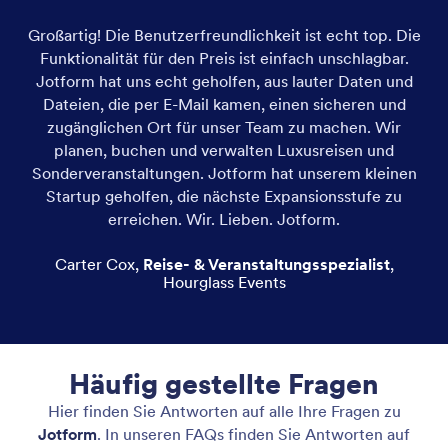
Großartig! Die Benutzerfreundlichkeit ist echt top. Die
Jot
Funktionalität für den Preis ist einfach unschlagbar.
Jotform hat uns echt geholfen, aus lauter Daten und
Ve
Dateien, die per E-Mail kamen, einen sicheren und
e
zugänglichen Ort für unser Team zu machen. Wir
u
planen, buchen und verwalten Luxusreisen und
Pr
Sonderveranstaltungen. Jotform hat unserem kleinen
Startup geholfen, die nächste Expansionsstufe zu
erreichen. Wir. Lieben. Jotform.
Carter Cox
,
Reise- & Veranstaltungsspezialist
,
Hourglass Events
Häufig gestellte Fragen
Hier finden Sie Antworten auf alle Ihre Fragen zu
Jotform
. In unseren FAQs finden Sie Antworten auf