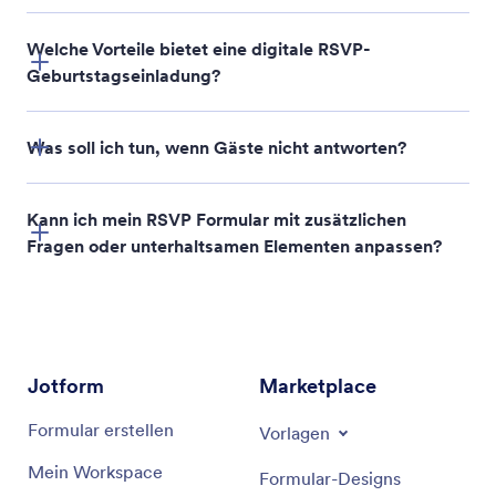
Welche Vorteile bietet eine digitale RSVP-
„Bitte um RSVP bis zum [Datum]“
Geburtstagseinladung?
„Bitte antworten Sie bis zum [Datum]“
Was soll ich tun, wenn Gäste nicht antworten?
„Teilen Sie uns bis zum [Datum] mit, ob Sie
teilnehmen können“
Kann ich mein RSVP Formular mit zusätzlichen
„Hier klicken, um sich bis zum [Datum] anzumelden“
Fragen oder unterhaltsamen Elementen anpassen?
Jotform
Marketplace
Formular erstellen
Vorlagen
Mein Workspace
Formular-Designs