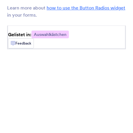
Mehrfachauswahl
Learn more about
how to use the Button Radios widget
Benutzer können mehrere Antworten aus einer
in your forms.
Dropdown-Liste auswählen
Gelistet in:
Auswahlkästchen
Checkboxen in Dropdown
Feedback
Platzieren Sie Optionen für Ihre Checkbox in ein
Dropdown-Menü
Auswahlbuttons
Fügen Sie solide Checkboxen in Ihr Formular ein
Dropdown mit Seiten
Fügen Sie ein Dropdown-Menü mit Seiten zu
Ihrem Formular hinzu
Sortierbare Liste