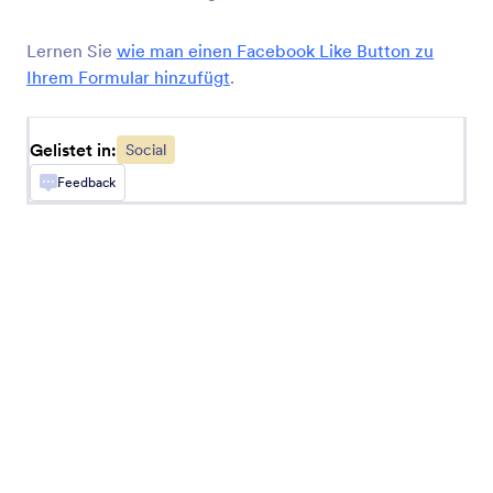
Fügen Sie Ihrem Formular Buttons zum Teilen
auf Social Media hinzu
Lernen Sie
wie man einen Facebook Like Button zu
Ihrem Formular hinzufügt
.
Facebook Kommentare
Erhalten Sie Facebook-Kommentare zu Ihrem
Gelistet in:
Social
Formular
Feedback
X (ehemals Twitter)
X Profile oder Posts zu Ihren Formularen
hinzufügen
Messenger Button
Fügen Sie einen Button hinzu, um Ihren
Messenger Chat zu öffnen
Skype Call Button