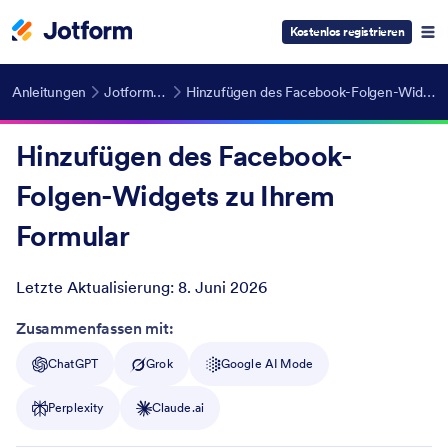
Kostenlos registrieren
Anleitungen
Jotform Widgets
Hinzufügen des Facebook-Folgen-Widgets zu Ihrem Formular
Hinzufügen des Facebook-
Folgen-Widgets zu Ihrem
Formular
Letzte Aktualisierung:
8. Juni 2026
Post ID
Zusammenfassen mit:
ChatGPT
Grok
Google AI Mode
Perplexity
Claude.ai