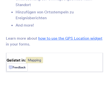
automatisch
Standort
Hinzufügen von Ortsstempeln zu
Ereignisberichten
Geo Stamp
And more!
Fügen Sie Geolokalisierungsstempel zu Ihren
Formularantworten hinzu
Learn more about
how to use the GPS Location widget
in your forms.
Besucher-Ortung
Erhalten Sie IP-basierte Standortinformationen
über Formularbenutzer
Gelistet in:
Mapping
Feedback
Ortskoordinaten
Geografische Koordinaten schnell abrufen
GeoComplete
Ihrem Formular ein Feld zur automatischen
Vervollständigung von Adressen hinzuzufügen