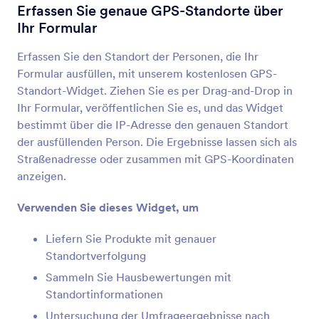
Adressfinder
Erfassen Sie genaue GPS-Standorte über
Sammeln Sie automatisch Adressen
Ihr Formular
Erfassen Sie den Standort der Personen, die Ihr
Geolokalisierung
Formular ausfüllen, mit unserem kostenlosen GPS-
Standortdaten mithilfe der IP-Adresse ermitteln
Standort-Widget. Ziehen Sie es per Drag-and-Drop in
Ihr Formular, veröffentlichen Sie es, und das Widget
bestimmt über die IP-Adresse den genauen Standort
GPS Ortung
der ausfüllenden Person. Die Ergebnisse lassen sich als
Erfassen Sie genaue GPS-Standorte über Ihr
Straßenadresse oder zusammen mit GPS-Koordinaten
Formular
anzeigen.
Verwenden Sie dieses Widget, um
Ort auf Karte anzeigen
Einen Ort in Google Maps in Ihr Formular
Liefern Sie Produkte mit genauer
einzufügen
Standortverfolgung
Sammeln Sie Hausbewertungen mit
Standortinformationen
Adresse vervollständigen
Vervollständigen Sie Adressen in Ihrem Formular
Untersuchung der Umfrageergebnisse nach