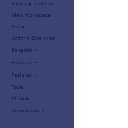
Formular erstellen
Vorlagen
Mein Workspace
Formular-Design
Preise
Formular-Widget
Jotform Enterprise
Integrationen
Beispiele
Website-Widget
Produkte
Features
Tools
KI Tools
Alternativen