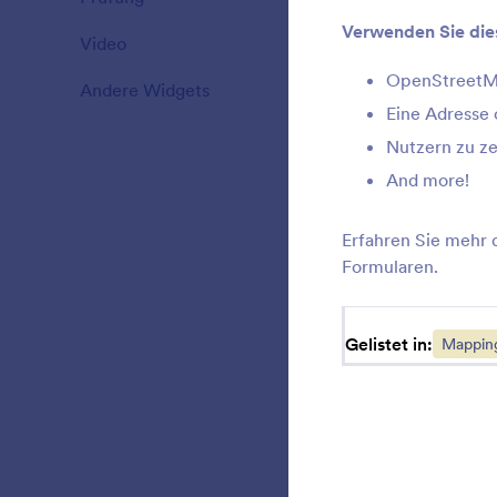
Verwenden Sie die
Video
20
T
a
OpenStreetMa
Andere Widgets
110
Eine Adresse 
Nutzern zu ze
P
And more!
a
Erfahren Sie mehr 
Formularen.
E
i
Gelistet in:
Mappin
W