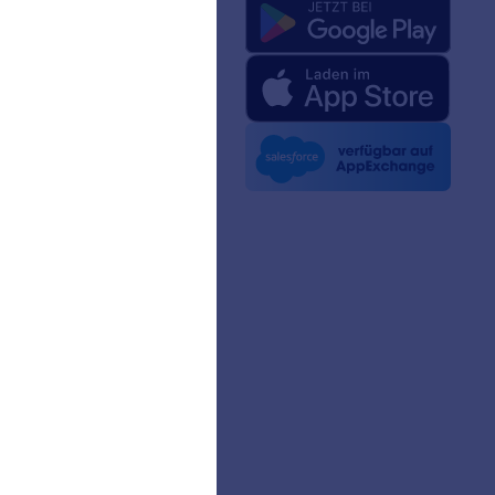
uns
rm-Fakten für KI
 Kit
n Nachrichten
etter
erschaften
ngeschichten