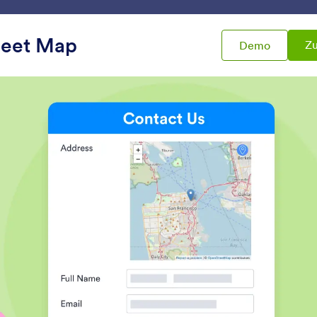
Vorlagen
Integrationen
Produkte
Support
reet Map
Zu
Demo
Widgets
Mapping
ing
s
Adressfinder
Geolokalisierung
Sammeln Sie automatisch
Standortdaten mithilfe 
Adressen
Adresse ermitteln