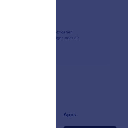
nline-Formularen mit standortbezogenen
u Ihrem Anmeldeformular hinzufügen oder ein
u sparen.
rnehmen
Apps