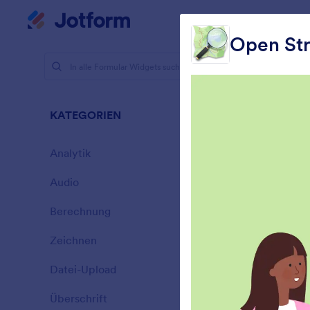
Dialog Start
Mein Workspace
Open St
Formular-
Mapp
KATEGORIEN
43 Widget
Analytik
28
Audio
6
Berechnung
33
Zeichnen
9
Datei-Upload
14
Überschrift
13