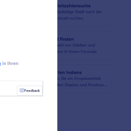
Postleitzahlensuche
auf Ihrem
Eine beliebige Stadt nach der
Postleitzahl suchen
Land finden
zu
Auswahl von Städten und
Ländern in Ihrem Formular
n
in Ihren
Staaten Indiens
ienische
Fügen Sie ein Dropdownfeld
own auf.
mit allen Staaten und Provinzen
Feedback
Indiens hinzu
s anzeigen