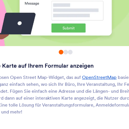
Ort auf Karte anzeigen
Adresse vervollstä
inen Ort in Google Maps in Ihr
Vervollständigen Sie A
ormular einzufügen
in Ihrem Formular aut
Besucher-Ortung
Ortskoordinaten
rhalten Sie IP-basierte
Geografische Koordina
tandortinformationen über
schnell abrufen
Formularbenutzer
e Karte auf Ihrem Formular anzeigen
Facebook Pixel
Land auswählen
racken Sie Conversions, um
Benutzer können ein L
losen Open Street Map-Widget, das auf
OpenStreetMap
basie
Ihre Facebook Kampagnen zu
einer interaktiven Kart
nz einfach sehen, wo sich Ihr Büro, Ihre Veranstaltung, Ihr Fe
ptimieren
auswählen
et. Fügen Sie einfach eine Adresse und die Längen- und Bre
ird dann auf einer interaktiven Karte angezeigt, die Nutzer dur
Alle Staaten und Städte
Ticker
Eine tolle Lösung für Veranstaltungsformulare, Anmeldeformul
ügen Sie eine Dropdown-Liste
Ihrem Formular einen 
 und mehr!
ller Länder, Staaten und Städte
Lauftext hinzuzufügen
inzu