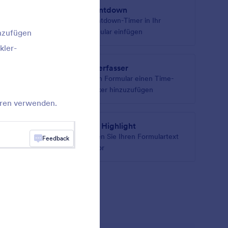
ator
Countdown
e
Countdown-Timer in Ihr
gen Code
Formular einfügen
nzufügen
kler-
Zeiterfasser
Ihr
Ihrem Formular einen Time-
assen
Tracker hinzuzufügen
aren verwenden.
Text Highlight
ieren von
Heben Sie Ihren Formulartext
Feedback
hervor
s anzeigen