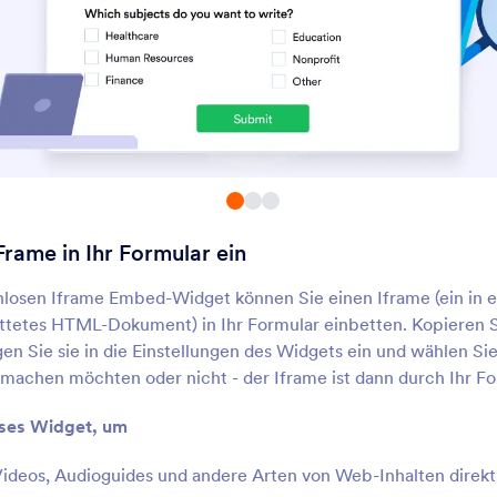
Tabelle anschließen
Formulartabs
üllen Sie ein Formular mit
Hinzufügen von Regist
abellenwerten aus
zu einem mehrseitigen
Formular
Kurze, scrollbare
Autovervollständig
Nutzungsbedingung
ügen Sie ein scrollbares Feld
Autovervollständigung
ür die Geschäftsbedingungen
Formularfeldern hinzu
inzu
iFrame in Ihr Formular ein
Trennzeichen
Ausgefüllte Felder
nterteilen Sie Ihr Formular mit
Zeigen Sie Nutzern di
losen Iframe Embed-Widget können Sie einen Iframe (ein in 
iner Linie in mehrere
der Felder, die sie
etes HTML-Dokument) in Ihr Formular einbetten. Kopieren Si
bschnitte
abgeschlossen haben
n Sie sie in die Einstellungen des Widgets ein und wählen Sie
 machen möchten oder nicht - der Iframe ist dann durch Ihr Fo
Antwortzähler
Schieberegler
eigen Sie an, wie oft Ihr
Fügen Sie einen Schie
ses Widget, um
ormular ausgefüllt wurde
in ihr Formular ein
deos, Audioguides und andere Arten von Web-Inhalten direkt 