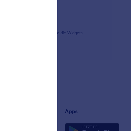
zlicher gestalten? Durchsuchen Sie die Widgets
zu noch anderen haben.
rnehmen
Apps
uns