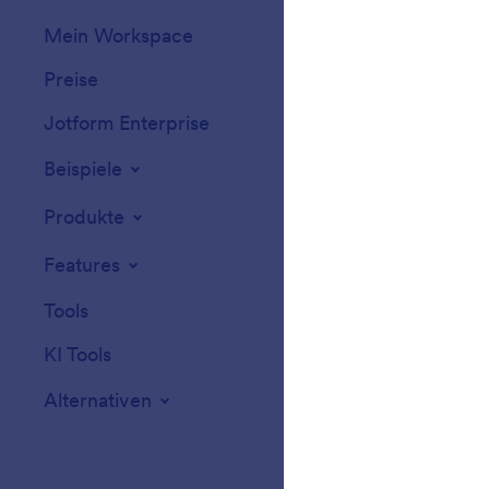
Mein Workspace
Formular-Design
Preise
Formular-Widget
Jotform Enterprise
Integrationen
Beispiele
Website-Widget
Produkte
Features
Tools
KI Tools
Alternativen