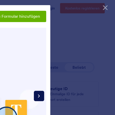
Enterprise
Preise
Login
Kostenlos registrieren
 Formular hinzufügen
Neueste
Beliebt
Eindeutige ID
hrem
Eine Einmalige ID für jede
Antwort erstellen