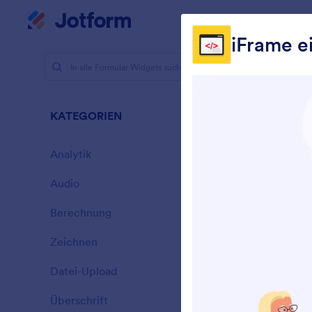
Dialog Start
Mein Workspace
iFrame e
Formular-
Ande
KATEGORIEN
110 Widget
Analytik
28
Audio
6
Berechnung
33
Zeichnen
9
L
Datei-Upload
14
l
Überschrift
13