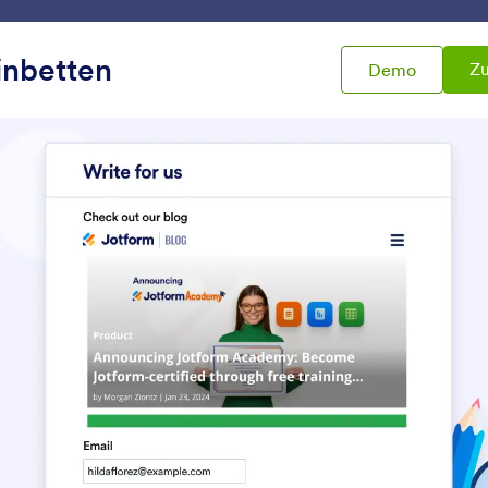
Vorlagen
Integrationen
Produkte
Support
inbetten
Zu
Demo
Widgets
Andere Widgets
re Widgets
s
AGB
Datentabelle
assen Sie die Benutzer die
Eine Datentabelle zu I
Bedingungen und Konditionen
Formular hinzufügen
esen und akzeptieren