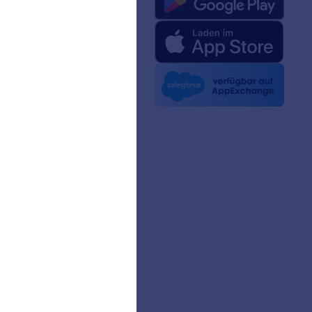
rm-Fakten für KI
 Kit
n Nachrichten
etter
erschaften
ngeschichten