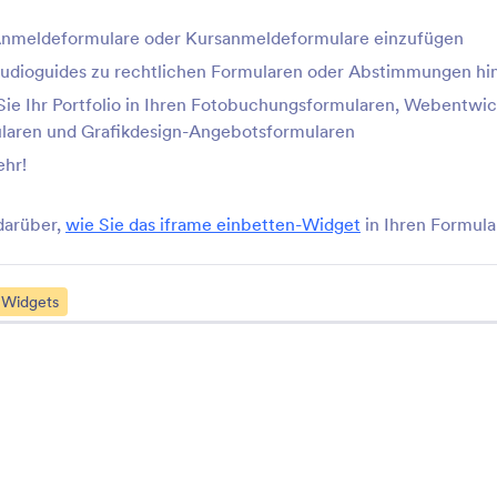
Feldbestätigung
Zufallswerte-Gener
 Anmeldeformulare oder Kursanmeldeformulare einzufügen
Übereinstimmung zwischen
Generieren Sie für jed
wei Formularfeldern prüfen
Antwort einen zufälli
Audioguides zu rechtlichen Formularen oder Abstimmungen hi
Sie Ihr Portfolio in Ihren Fotobuchungsformularen, Webentwic
laren und Grafikdesign-Angebotsformularen
Labellos
Barcode-Scanner
ehr!
paren Sie Platz mit Platzhalter-
Nutzer Barcodes über 
abels
Formular scannen zu l
darüber,
wie Sie das iframe einbetten-Widget
in Ihren Formul
Dynamischer QR-Code
Maskierte Eingabe
Fügen Sie einen dynamischen
Automatisches Format
 Widgets
QR-Code zu Ihrem Formular
Zahlenwerten
inzu
Weitere Formular-Widget