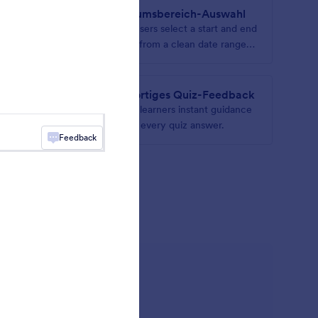
Datumsbereich-Auswahl
n
Let users select a start and end
alen
date from a clean date range
picker
e
Sofortiges Quiz-Feedback
iple
Give learners instant guidance
le list
after every quiz answer.
Feedback