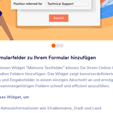
Dynamische Dropdowns
Mehrfachauswahl
ügen Sie ein eingebettetes
Benutzer können mehr
Dropdown-Menü zu Ihrem
Antworten aus einer
ormular hinzu
Dropdown-Liste auswä
Tabelle
Felder multipliziere
ügen Sie Ihrem Formular ein
Lassen Sie Benutzer zu
usfüllbares Tabellenblatt hinzu
Eingabefelder zu Ihre
Formular hinzufügen
mularfelder zu Ihrem Formular hinzufügen
Mehrfachauswahl Raster
Visuelle Mehrfacha
assen Sie Benutzer Optionen
Ermöglichen Sie es Be
losen Widget "Mehrere Textfelder" können Sie Ihrem Online-
us einem Raster auswählen
Objekte durch Ziehen
ten Feldern hinzufügen. Das Widget zeigt benutzerdefiniert
Ablegen zwischen zwei
und Eingabefelder in einem einzigen Abschnitt an und ermögl
auszuwählen.
sammengehörigen Feldern schnell und effizient auszufüllen.
Narrative Felder
Festes Format
ügen Sie längere erzählerische
Erstellen Sie formatier
ses Widget, um
ragen zu Ihrem Formular hinzu
Textfelder
Adressinformationen wie Straßenname, Stadt und Land