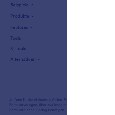
Beispiele
Website-Widget
Produkte
Features
Tools
KI Tools
Alternativen
Jotform ist der einfachste Online-Formulargenerator mit leistung
Formularvorlagen, über 150 Integrationen und Drag-and-Drop-Funk
Formulare ohne Coding benötigen.