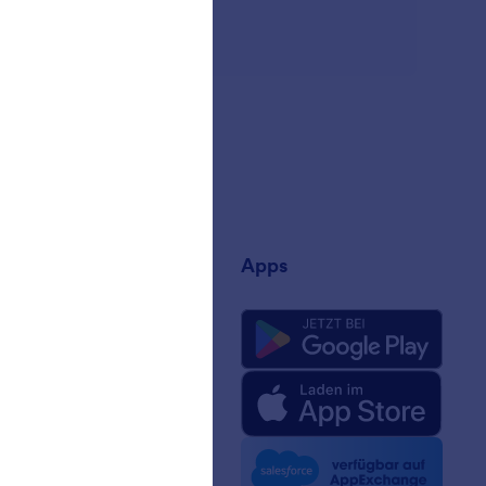
rnehmen
Apps
uns
rm-Fakten für KI
 Kit
n Nachrichten