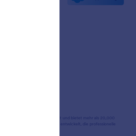
etter
erschaften
ngeschichten
lionen Nutzern weltweit geschätzt und bietet mehr als 20,000
en. Er wurde für Unternehmen entwickelt, die professionelle