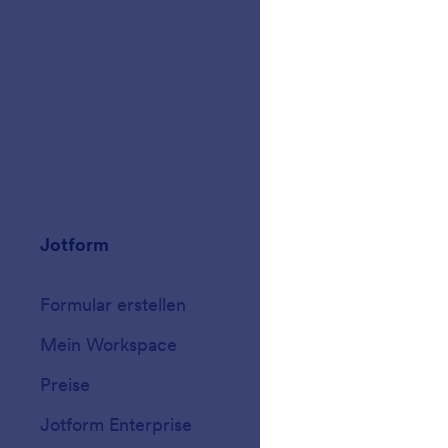
Jotform
Marketplace
Formular erstellen
Vorlagen
Mein Workspace
Formular-Design
Preise
Formular-Widget
Jotform Enterprise
Integrationen