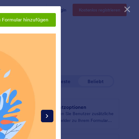
Enterprise
Preise
Login
Kostenlos registrieren
 Formular hinzufügen
Neueste
Beliebt
x
Zusatzoptionen
sätzliche
Lassen Sie Benutzer zusätzliche
rmular
Textfelder zu Ihrem Formular
hinzufügen