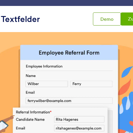
Vorlagen
Integrationen
Produkte
Support
Textfelder
Zu
Demo
Widgets
Mehrfacheinträge
facheinträge
Mehrere Textfelder
Dynamische Textbo
ruppierte Formularfelder zu
Lassen Sie Benutzer zu
hrem Formular hinzufügen
Textfelder zu Ihrem Fo
hinzufügen