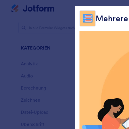
Dialog Start
Mein Workspace
Mehrere 
Formular-
Mehr
KATEGORIEN
25 Widgets
Analytik
28
Audio
6
Berechnung
33
Zeichnen
9
G
Datei-Upload
I
14
Überschrift
13