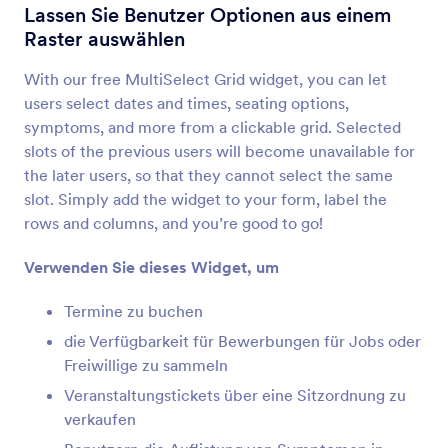
Mehrere Textfelder
Lassen Sie Benutzer Optionen aus einem
Gruppierte Formularfelder zu Ihrem Formular
Raster auswählen
hinzufügen
With our free MultiSelect Grid widget, you can let
users select dates and times, seating options,
Dynamische Textbox
symptoms, and more from a clickable grid. Selected
Lassen Sie Benutzer zusätzliche Textfelder zu
slots of the previous users will become unavailable for
Ihrem Formular hinzufügen
the later users, so that they cannot select the same
slot. Simply add the widget to your form, label the
rows and columns, and you’re good to go!
Zusatzoptionen
Lassen Sie Benutzer zusätzliche Textfelder zu
Verwenden Sie dieses Widget, um
Ihrem Formular hinzufügen
Termine zu buchen
die Verfügbarkeit für Bewerbungen für Jobs oder
Dynamische Dropdowns
Freiwillige zu sammeln
Fügen Sie ein eingebettetes Dropdown-Menü zu
Ihrem Formular hinzu
Veranstaltungstickets über eine Sitzordnung zu
verkaufen