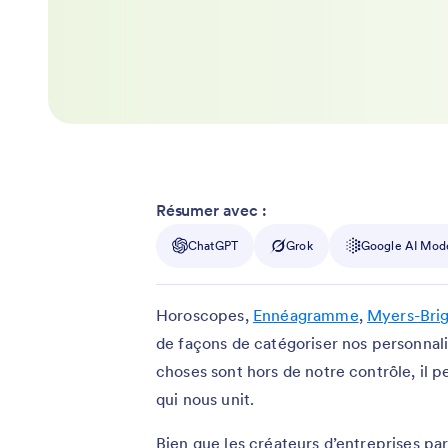
Résumer avec :
ChatGPT
Grok
Google AI Mod
Horoscopes,
Ennéagramme
,
Myers-Bri
de façons de catégoriser nos personnal
choses sont hors de notre contrôle, il pe
qui nous unit.
Bien que les créateurs d’entreprises p