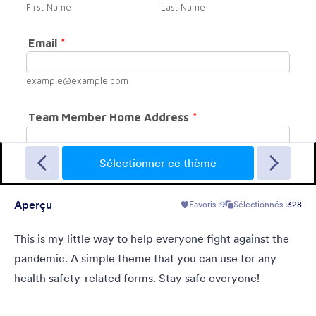
Crowded
This theme has a nice background picture, large fonts and large
input fields.
Sélectionner ce thème
Aperçu
Favoris :
9
Sélectionnés :
328
Favoris :
12
Sélectionnés :
857
En savoir plus
This is my little way to help everyone fight against the
pandemic. A simple theme that you can use for any
health safety-related forms. Stay safe everyone!