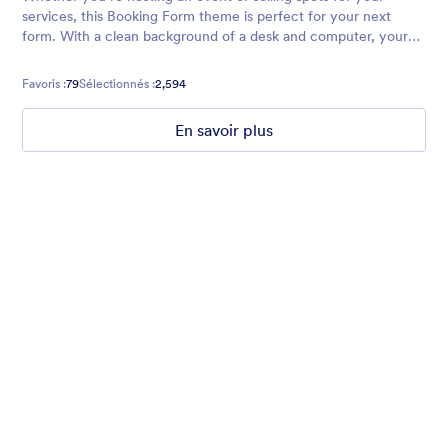
services, this Booking Form theme is perfect for your next
form. With a clean background of a desk and computer, your
clients will be clear-headed and free from distraction while
booking a seat o
Favoris :
79
Sélectionnés :
2,594
En savoir plus
Chartreuse
For all our users who love a mix of warm and cool colors — this
is the theme for you. Our Chartreuse theme boasts a lovely
yellowish-green hue that brings all the retro vibes. Perfect for
livening up any form!
Favoris :
25
Sélectionnés :
279