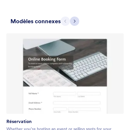
Modèles connexes
Précédent
Suivant
Vert design pois bulles
Green, teal, stripe, dot, bubble, fun desktop contact form.
Perfect for stylish websites with this color scheme.
Favoris :
44
Sélectionnés :
2,314
En savoir plus
Réservation
Whether you’re hosting an event or selling spots for your